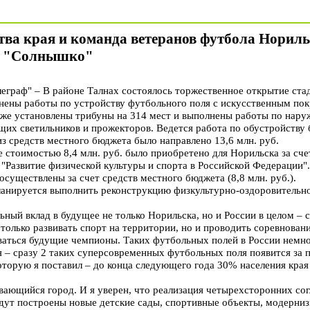
ва края и команда ветеранов футбола Нориль
на "Солнышко"
граф" – В районе Талнах состоялось торжественное открытие ста
ены работы по устройству футбольного поля с искусственным пок
кже установлены трибуны на 314 мест и выполнены работы по нар
их светильников и прожекторов. Ведется работа по обустройству
из средств местного бюджета было направлено 13,6 млн. руб.
 стоимостью 8,4 млн. руб. было приобретено для Норильска за сче
"Развитие физической культуры и спорта в Российской Федерации".
осуществлены за счет средств местного бюджета (8,8 млн. руб.).
ланируется выполнить реконструкцию физкультурно-оздоровительно
ьный вклад в будущее не только Норильска, но и России в целом –
 только развивать спорт на территории, но и проводить соревнова
ваться будущие чемпионы. Таких футбольных полей в России немно
я – сразу 2 таких суперсовременных футбольных поля появится за
оторую я поставил – до конца следующего года 30% населения кра
вающийся город. И я уверен, что реализация четырехсторонних со
дут построены новые детские сады, спортивные объекты, модерниз