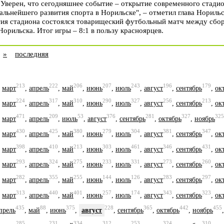
Уверен, что сегодняшнее событие – открытие современного стадио
льнейшего развития спорта в Норильске", – отметил глава Нориль
ия стадиона состоялся товарищеский футбольный матч между сбор
орильска. Итог игры – 8:1 в пользу красноярцев.
»
последняя
213
222
206
207
243
196
179
,
март
,
апрель
,
май
,
июнь
,
июль
,
август
,
сентябрь
,
ок
224
317
310
290
327
256
213
,
март
,
апрель
,
май
,
июнь
,
июль
,
август
,
сентябрь
,
ок
471
209
53
376
281
327
325
,
март
,
апрель
,
июль
,
август
,
сентябрь
,
октябрь
,
ноябрь
430
425
380
279
304
381
347
,
март
,
апрель
,
май
,
июнь
,
июль
,
август
,
сентябрь
,
ок
398
410
213
303
461
346
431
,
март
,
апрель
,
май
,
июнь
,
июль
,
август
,
сентябрь
,
ок
293
324
275
233
331
273
260
,
март
,
апрель
,
май
,
июнь
,
июль
,
август
,
сентябрь
,
ок
282
355
255
144
126
283
297
,
март
,
апрель
,
май
,
июнь
,
июль
,
август
,
сентябрь
,
ок
313
440
401
257
174
343
323
,
март
,
апрель
,
май
,
июнь
,
июль
,
август
,
сентябрь
,
ок
435
88
375
228
365
442
455
прель
,
май
,
июнь
,
август
,
сентябрь
,
октябрь
,
ноябрь
285
231
334
312
253
324
310