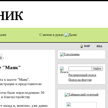
С мечом в руках
WAP
PDA
а
.
те "Маяк"
Расширенный поиск
а к шахте "Маяк".
Поиск на форуме
истрации и представители
боты было израсходовано 30
 и благоустройству
т назад и, конечно, уже давно