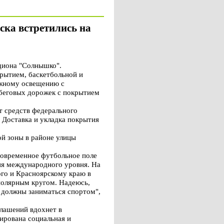
ска встретились на
диона "Солнышко".
рытием, баскетбольной и
ужному освещению с
 беговых дорожек с покрытием
т средств федерального
 Доставка и укладка покрытия
й зоны в районе улицы
 современное футбольное поле
ния международного уровня. На
го и Красноярскому краю в
 полярным кругом. Надеюсь,
я должны заниматься спортом",
глашений вдохнет в
ирована социальная и