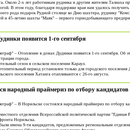
а. Около 2-х лет работникам рудника и другим жителям Талнаха п
огой. В этом году, благодаря поддержке края нам удалось получить 
воего рода подарок Рудной столице ко Дню шахтера, руднику "Ком
ей и 45-летию шахты "Маяк" – первого горнодобывающего предприят
удинки появится 1-го сентября
раф" – Отопление в домах Дудинки появится 1-го сентября. Об э
трации города.
ительный сезон в сельском поселении Караул.
топительный период установлен только для городского поселения
ьского поселения Хатанга отапливаются с 26-го августа.
ся народный праймериз по отбору кандидатов 
раф" – В Норильске состоялся народный праймериз по отбору ка
 местного отделения Всероссийской политической партии "Единая Р
фронта Норильска.
 были имена 9-ти кандидатов, предложенных региональным отделе
ым Советом Общероссийского народного фронта.