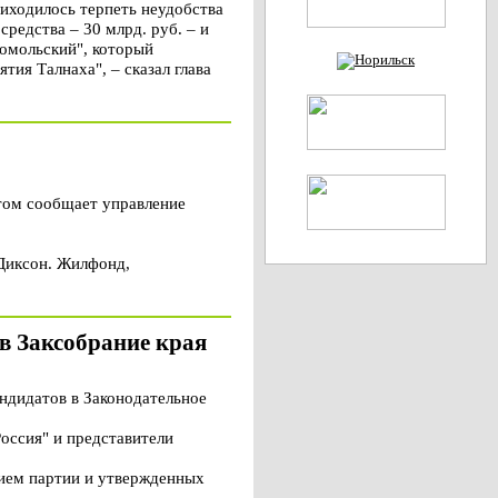
риходилось терпеть неудобства
средства – 30 млрд. руб. – и
сомольский", который
ия Талнаха", – сказал глава
том сообщает управление
 Диксон. Жилфонд,
в Заксобрание края
ндидатов в Законодательное
оссия" и представители
нием партии и утвержденных