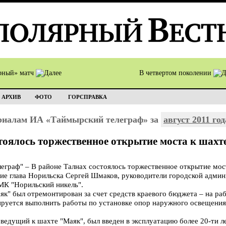
рный» матч
В четвертом поколении
АРХИВ
ФОТО
ГОРСПРАВКА
ериалам ИА «Таймырский телеграф» за
август 2011 год
тоялось торжественное открытие моста к шах
раф" – В районе Талнах состоялось торжественное открытие мост
ие глава Норильска Сергей Шмаков, руководители городской админ
МК "Норильский никель".
як" был отремонтирован за счет средств краевого бюджета – на ра
нируется выполнить работы по установке опор наружного освещения
 ведущий к шахте "Маяк", был введен в эксплуатацию более 20-ти ле