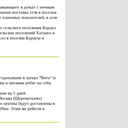
оживающего в домах с печным
шена поставка угля в поселок
 плановых показателей, в селе
 сельского поселения Караул.
ельских поселений Хатанга и
сел в поселки Караула и
дыхавшие в лагере "Вита" (г.
ии и питании ребят на себя
рем на 5 дней.
 Москва (Шереметьево)
бе группы будут доставлены в
Star. Этим же рейсом в