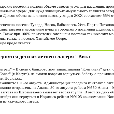
ырские поселки в полном объеме завезен уголь для населения, пр
циальной сферы. Для нужд жилищно-коммунального хозяйства завер
и Диксон объем исполнения завоза угля для ЖКХ составляет 55% от
спечены поселки Тухард, Носок, Байкаловск, Усть-Порт и Потапово
ива завезен в населенные пункты городского поселения Дудинка, с
. т. Также при 100% показателях завершена поставка технических ма
ены только в поселок Хантайское Озеро.
ыре продолжается.
ернутся дети из летнего лагеря "Вита"
раф" – В связи с банкротством авиакомпании "Континент" дети, от
окол" (г. Калуга), не смогли вовремя вернуться. Заботу о проживан
ия Норильска.
акончиться 26-го августа. Администрация продлила контракт с лаге
зованно отправлены из Анапы. 30-го августа рейсом №550 Анапа –
о августа из Шереметьево вылетает вторая группа. В этот же день о
ентября они вернуться в Норильск рейсом №9103 авиакомпании Nord
и из калужского лагеря.