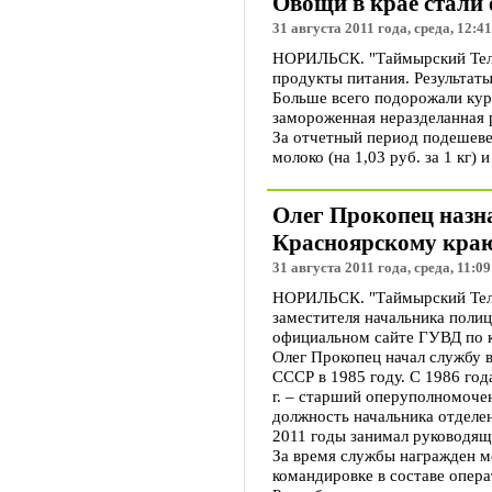
Овощи в крае стали
31 августа 2011 года, среда, 12:41
НОРИЛЬСК. "Таймырский Телег
продукты питания. Результаты
Больше всего подорожали курино
замороженная неразделанная 
За отчетный период подешевели
молоко (на 1,03 руб. за 1 кг) и
Олег Прокопец назн
Красноярскому кра
31 августа 2011 года, среда, 11:09
НОРИЛЬСК. "Таймырский Теле
заместителя начальника поли
официальном сайте ГУВД по 
Олег Прокопец начал службу 
СССР в 1985 году. С 1986 го
г. – старший оперуполномоче
должность начальника отделе
2011 годы занимал руководящ
За время службы награжден м
командировке в составе опер