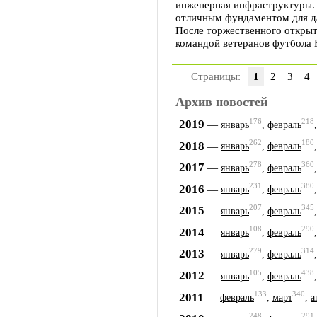
инженерная инфраструктуры. 
отличным фундаментом для да
После торжественного открыт
командой ветеранов футбола Н
Страницы:
1
2
3
4
Архив новостей
176
218
2019
—
январь
,
февраль
262
180
2018
—
январь
,
февраль
278
360
2017
—
январь
,
февраль
231
380
2016
—
январь
,
февраль
207
345
2015
—
январь
,
февраль
108
290
2014
—
январь
,
февраль
279
314
2013
—
январь
,
февраль
105
438
2012
—
январь
,
февраль
133
340
2011
—
февраль
,
март
,
а
248
291