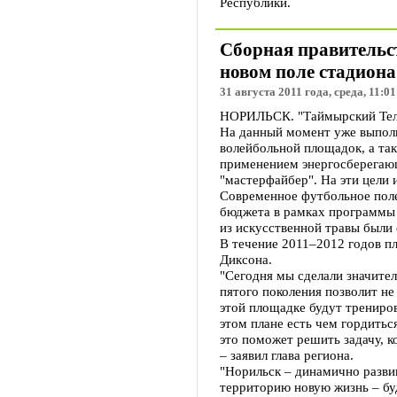
Республики.
Сборная правительст
новом поле стадио
31 августа 2011 года, среда, 11:01
НОРИЛЬСК. "Таймырский Теле
На данный момент уже выполн
волейбольной площадок, а та
применением энергосберегающ
"мастерфайбер". На эти цели 
Современное футбольное поле
бюджета в рамках программы 
из искусственной травы были 
В течение 2011–2012 годов п
Диксона.
"Сегодня мы сделали значител
пятого поколения позволит не
этой площадке будут трениро
этом плане есть чем гордитьс
это поможет решить задачу, к
– заявил глава региона.
"Норильск – динамично разви
территорию новую жизнь – бу