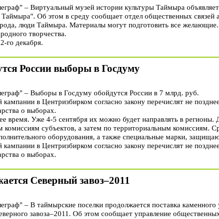
граф" – Виртуальный музей истории культуры Таймыра объявляет
 Таймыра". Об этом в среду сообщает отдел общественных связей 
ирода, люди Таймыра. Материалы могут подготовить все желающие
ародного творчества.
2-го декабря.
дутся России выборы в Госдуму
раф" – Выборы в Госдуму обойдутся России в 7 млрд. руб.
 кампании в Центризбирком согласно закону перечислят не позднее
арства о выборах.
 время. Уже 4-5 сентября их можно будет направлять в регионы. 
м комиссиям субъектов, а затем по территориальным комиссиям. Ср
полнительного оборудования, а также специальные марки, защища
 кампании в Центризбирком согласно закону перечислят не позднее
арства о выборах.
ается Северный завоз–2011
раф" – В таймырские поселки продолжается поставка каменного уг
северного завоза–2011. Об этом сообщает управление общественны