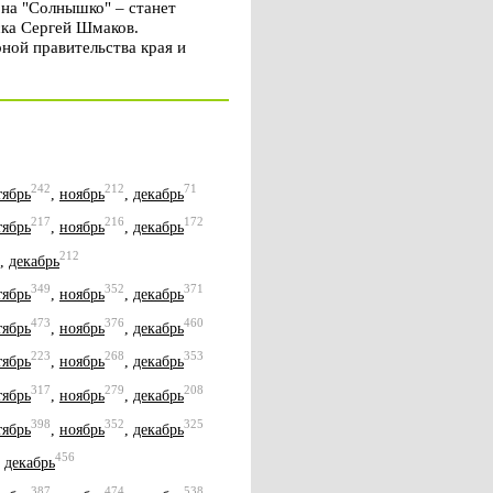
на "Солнышко" – станет
ска Сергей Шмаков.
ной правительства края и
242
212
71
тябрь
,
ноябрь
,
декабрь
217
216
172
тябрь
,
ноябрь
,
декабрь
212
,
декабрь
349
352
371
тябрь
,
ноябрь
,
декабрь
473
376
460
тябрь
,
ноябрь
,
декабрь
223
268
353
тябрь
,
ноябрь
,
декабрь
317
279
208
тябрь
,
ноябрь
,
декабрь
398
352
325
тябрь
,
ноябрь
,
декабрь
456
,
декабрь
387
474
538