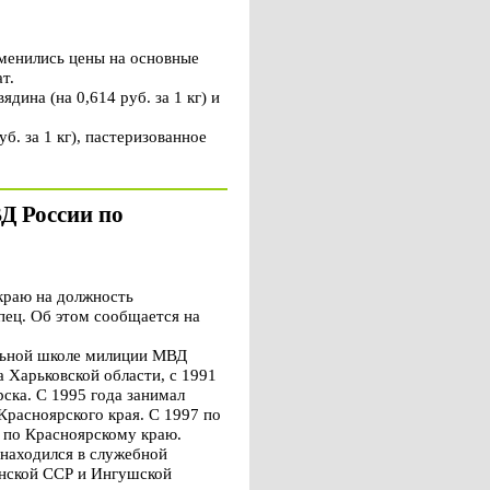
зменились цены на основные
т.
ядина (на 0,614 руб. за 1 кг) и
б. за 1 кг), пастеризованное
Д России по
краю на должность
пец. Об этом сообщается на
альной школе милиции МВД
 Харьковской области, с 1991
ка. С 1995 года занимал
расноярского края. С 1997 по
 по Красноярскому краю.
 находился в служебной
инской ССР и Ингушской