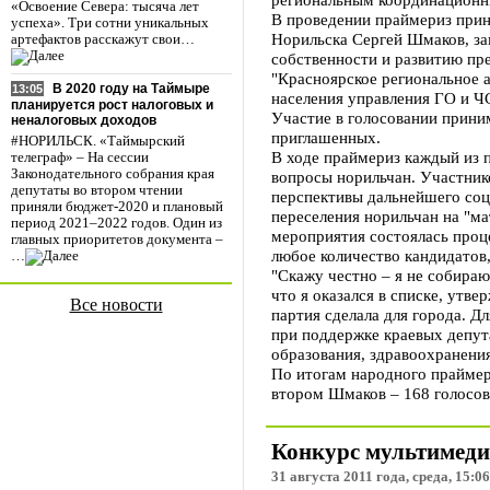
«Освоение Севера: тысяча лет
В проведении праймериз приня
успеха». Три сотни уникальных
Норильска Сергей Шмаков, за
артефактов расскажут свои…
собственности и развитию пр
"Красноярское региональное 
В 2020 году на Таймыре
13:05
населения управления ГО и Ч
планируется рост налоговых и
Участие в голосовании прини
неналоговых доходов
приглашенных.
#НОРИЛЬСК. «Таймырский
В ходе праймериз каждый из п
телеграф» – На сессии
Законодательного собрания края
вопросы норильчан. Участни
депутаты во втором чтении
перспективы дальнейшего соц
приняли бюджет-2020 и плановый
переселения норильчан на "м
период 2021–2022 годов. Один из
мероприятия состоялась проц
главных приоритетов документа –
любое количество кандидатов
…
"Скажу честно – я не собираю
что я оказался в списке, утв
Все новости
партия сделала для города. Д
при поддержке краевых депут
образования, здравоохранения
По итогам народного праймери
втором Шмаков – 168 голосов 
Конкурс мультимеди
31 августа 2011 года, среда, 15:06