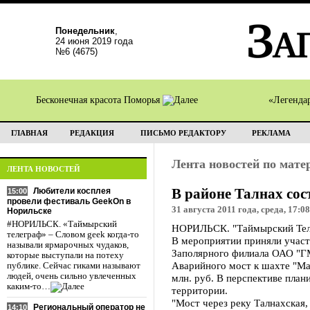
Понедельник
,
24 июня 2019 года
№6 (4675)
Бесконечная красота Поморья
«Легенда
ГЛАВНАЯ
РЕДАКЦИЯ
ПИСЬМО РЕДАКТОРУ
РЕКЛАМА
Лента новостей по мат
ЛЕНТА НОВОСТЕЙ
В районе Талнах сос
Любители косплея
15:00
провели фестиваль GeekOn в
31 августа 2011 года, среда, 17:08
Норильске
#НОРИЛЬСК. «Таймырский
НОРИЛЬСК. "Таймырский Телег
телеграф» – Словом geek когда-то
В мероприятии приняли участ
называли ярмарочных чудаков,
Заполярного филиала ОАО "Г
которые выступали на потеху
Аварийного мост к шахте "Ма
публике. Сейчас гиками называют
людей, очень сильно увлеченных
млн. руб. В перспективе пла
каким-то…
территории.
"Мост через реку Талнахская,
Региональный оператор не
14:10