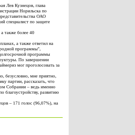
ая Лев Кузнецов, глава
нистрации Норильска по
представительства ОАО
щий специалист по защите
а также более 40
ланах, а также ответил на
ародной программы",
 долгосрочной программы
труктуры. По завершении
аймериз мог проголосовать за
о, безусловно, мне приятно,
ку партии, рассказать, что
ьном Собрании – ведь именно
по благоустройству, развитию
цов – 171 голос (96,07%), на