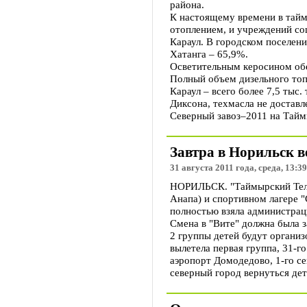
района.
К настоящему времени в тайм
отоплением, и учреждений со
Караул. В городском поселени
Хатанга – 65,9%.
Осветительным керосином обе
Полный объем дизельного топл
Караул – всего более 7,5 тыс
Диксона, техмасла не доставл
Северный завоз–2011 на Тайм
Завтра в Норильск в
31 августа 2011 года, среда, 13:39
НОРИЛЬСК. "Таймырский Телег
Анапа) и спортивном лагере "С
полностью взяла администрац
Смена в "Вите" должна была з
2 группы детей будут органи
вылетела первая группа, 31-г
аэропорт Домодедово, 1-го с
северный город вернуться дет