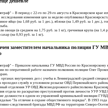
 еще дешевле
раф" – В период с 22-го по 29-го августа в Красноярском крае и
 исследования изменения цен за неделю опубликовал Красноярскста
е яйцо (на 1,68 руб. за 1 дес.), яблоки (на 1,49 руб. за 1 дес.), гов
рыба.
 овощи (в среднем на 1,75 руб. за 1 кг), гречневая крупа (на 1,4 ру
 сахар (на 0,93 руб. за 1 кг).
ачен заместителем начальника полиции ГУ МВ
ю
граф" – Приказом начальника ГУ МВД России по Красноярскому 
ции по оперативной работе назначен полковник полиции Олег Проко
краю.
в органах внутренних дел с учебы в Ленинградской средней специ
да проходил службу в уголовном розыске ОВД Первомайского района
нный отделения УР ОВД Железнодорожного райисполкома Красноярс
ния отдела по раскрытию преступлений против личности УУР УВД К
ие должности в одном из управлений криминальной милиции ГУВД
едалью "За отличие в охране общественного порядка". В 1993 года
ативно-следственной бригады МВД РФ на территории Северо-Осет