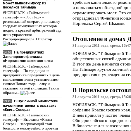
требовал капитального ремонт
может вывезти мусор из
и пользоваться объездной дор
поселков Таймыра
отремонтировать мост. Это с
#НОРИЛЬСК. «Таймырский
телеграф» – «РостТех» –
отпраздновал 40-летний юбил
региональный оператор по вывозу
Норильска Сергей Шмаков.
твердых коммунальных отходов –
подало в краевой арбитражный суд
иск к управлению
Отопление в домах Д
Росприроднадзора. Оператор…
31 августа 2011 года, среда, 16:47
На предприятиях
14:05
НОРИЛЬСК. "Таймырский Телег
Заполярного филиала
общественных связей админис
«Норникеля» зажигают елки
В этот же день начнется отоп
#НОРИЛЬСК. «Таймырский
На Таймыре круглогодичный о
телеграф» – По традиции на
предприятия и учреждения сел
предприятиях-передовиках в день
выполнения плана устанавливают
символ Нового года – елку и
зажигают на ней гирлянды. Таким
В Норильске состоял
образом…
31 августа 2011 года, среда, 15:26
В Публичной библиотеке
13:25
НОРИЛЬСК. "Таймырский Телег
начали монтировать выставку
собрание Красноярского края.
«Книга Севера»
В нем приняли участие члены
#НОРИЛЬСК. «Таймырский
телеграф» – Выставка «Книга
Общероссийского народного 
Севера» – завершающий этап
В бюллетене для голосования
большого межмузейного проекта
региональным координационн