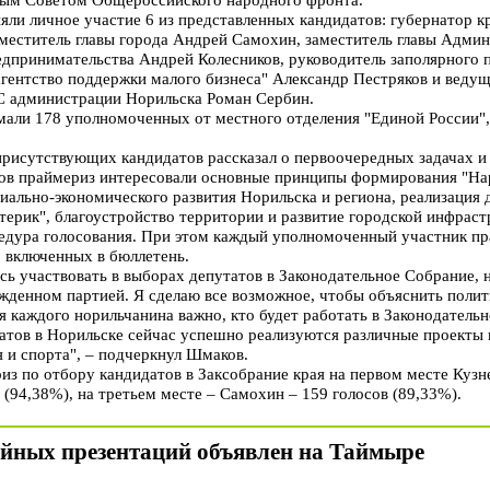
ли личное участие 6 из представленных кандидатов: губернатор кр
меститель главы города Андрей Самохин, заместитель главы Адми
едпринимательства Андрей Колесников, руководитель заполярного 
агентство поддержки малого бизнеса" Александр Пестряков и веду
С администрации Норильска Роман Сербин.
мали 178 уполномоченных от местного отделения "Единой России", 
рисутствующих кандидатов рассказал о первоочередных задачах и п
ков праймериз интересовали основные принципы формирования "Н
иально-экономического развития Норильска и региона, реализация
атерик", благоустройство территории и развитие городской инфрас
едура голосования. При этом каждый уполномоченный участник пр
, включенных в бюллетень.
сь участвовать в выборах депутатов в Законодательное Собрание, н
ержденном партией. Я сделаю все возможное, чтобы объяснить полити
ля каждого норильчанина важно, кто будет работать в Законодател
атов в Норильске сейчас успешно реализуются различные проекты 
 и спорта", – подчеркнул Шмаков.
з по отбору кандидатов в Заксобрание края на первом месте Кузне
(94,38%), на третьем месте – Самохин – 159 голосов (89,33%).
йных презентаций объявлен на Таймыре