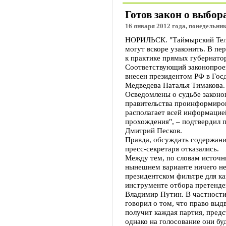
Готов закон о выбор
16 января 2012 года, понедельник
НОРИЛЬСК. "Таймырский Тел
могут вскоре узаконить. В пе
к практике прямых губернатор
Соответствующий законопроек
внесен президентом РФ в Госд
Медведева Наталья Тимакова.
Осведомлены о судьбе законоп
правительства проинформиров
располагает всей информацие
прохождения", – подтвердил 
Дмитрий Песков.
Правда, обсуждать содержани
пресс-секретаря отказались.
Между тем, по словам источни
нынешнем варианте ничего не
президентском фильтре для ка
инструменте отбора претенде
Владимир Путин. В частности,
говорил о том, что право выд
получит каждая партия, предс
однако на голосование они бу