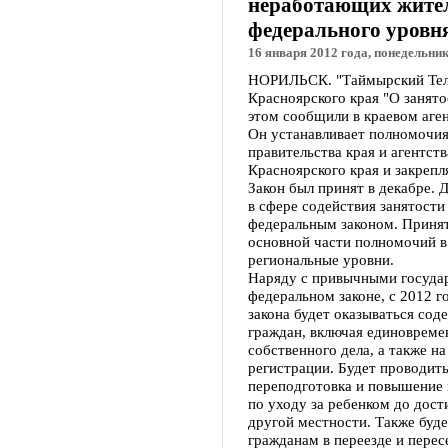
неработающих жител
федерального уровн
16 января 2012 года, понедельник
НОРИЛЬСК. "Таймырский Теле
Красноярского края "О занято
этом сообщили в краевом аген
Он устанавливает полномочия
правительства края и агентств
Красноярского края и закрепл
Закон был принят в декабре. 
в сфере содействия занятост
федеральным законом. Принят
основной части полномочий в 
региональные уровни.
Наряду с привычными государ
федеральном законе, с 2012 г
закона будет оказываться сод
граждан, включая единоврем
собственного дела, а также н
регистрации. Будет проводит
переподготовка и повышение 
по уходу за ребенком до дост
другой местности. Также буд
гражданам в переезде и перес