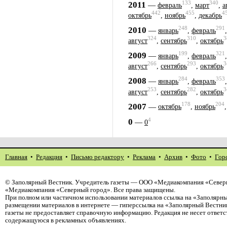
133
340
2011
—
февраль
,
март
,
а
442
455
4
октябрь
,
ноябрь
,
декабрь
248
291
2010
—
январь
,
февраль
324
310
3
август
,
сентябрь
,
октябрь
199
321
2009
—
январь
,
февраль
266
293
3
август
,
сентябрь
,
октябрь
284
353
2008
—
январь
,
февраль
253
282
3
август
,
сентябрь
,
октябрь
178
204
2007
—
октябрь
,
ноябрь
4
0
—
0
Главная
•
Редакция
•
Письмо редактору
•
Реклама
•
Архив
•
Фото
•
Гор
©
Заполярный Вестник
. Учредитель газеты — ООО «Медиакомпания «Северн
«Медиакомпания «Северный город». Все права защищены.
При полном или частичном использовании материалов ссылка на «Заполярны
размещении материалов в интернете — гиперссылка на «Заполярный Вестник
газеты не предоставляет справочную информацию. Редакция не несет ответ
содержащуюся в рекламных объявлениях.