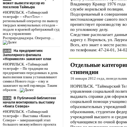
может вывезти мусор из
Владимиру Кравцу 1976 года 
поселков Таймыра
службе норильской полиции.
#НОРИЛЬСК. «Таймырский
Подозреваемый в совершении 
телеграф» – «РостТех» –
местонахождение самого пост
региональный оператор по вывозу
препятствует производству в
твердых коммунальных отходов –
по уголовному делу.
подало в краевой арбитражный суд
иск к управлению
Следствие располагает данны
Росприроднадзора. Оператор…
адресу г. Норильск, ул. Лауреа
Всех, кто знает о месте расп
по телефонам: 47-24-01, 34-02
На предприятиях
14:05
Заполярного филиала
«Норникеля» зажигают елки
Отдельные категори
#НОРИЛЬСК. «Таймырский
телеграф» – По традиции на
стипендии
предприятиях-передовиках в день
выполнения плана устанавливают
16 января 2012 года, понедельник
символ Нового года – елку и
зажигают на ней гирлянды. Таким
НОРИЛЬСК. "Таймырский Теле
образом…
управления социальной полит
выдавать справки для оформл
В Публичной библиотеке
13:25
социальной помощи учащимся
начали монтировать выставку
образовательных учреждений
«Книга Севера»
образования, студентам феде
#НОРИЛЬСК. «Таймырский
телеграф» – Выставка «Книга
учреждений высшего и средне
Севера» – завершающий этап
обучающимся по очной форме
большого межмузейного проекта
Право на получение социальн