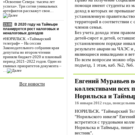
«Освоение Севера: тысяча лет
помощи имеют студенты из м
успеха». Три сотни уникальных
доход в которых не превыша
артефактов расскажут свои…
установленную правительство
территорий в соответствии с
В 2020 году на Таймыре
13:05
членов семьи.
планируется рост налоговых и
Без учета дохода этим правом
неналоговых доходов
детей-сирот и детей, оставши
#НОРИЛЬСК. «Таймырский
установленном порядке инвал
телеграф» – На сессии
Законодательного собрания края
результате аварии на ЧАЭС и
депутаты во втором чтении
являющиеся инвалидами и вет
приняли бюджет-2020 и плановый
По всем вопросам можно обращ
период 2021–2022 годов. Один из
подъезд, 1 этаж, каб. №2, №6.
главных приоритетов документа –
…
Евгений Муравьев в
Все новости
коллективами всех 
Норильска и Таймы
16 января 2012 года, понедельник
НОРИЛЬСК. "Таймырский Теле
"Норильского никеля" Евгени
встретится с трудовыми колл
Норильска и Таймыра, пишет 
вестник".