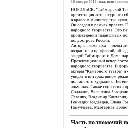
16 января 2012 года, понедельник
НОРИЛЬСК. "Таймырский Теле
презентация литературного с
в краевом министерстве культ
Он создан в рамках проекта 
народного творчества. Это п
произведений талантливых по
полуострове России.
Авторы альманаха – члены ли
возрастов и профессий, объе
эгидой Таймырского Дома нар
Презентационный вечер состо
народного творчества. В фор
актеры "Камерного театра" и
увидят в интерактивном режи
долганского художника Евген
альманах. Также свои стихи 
Солдаков, Валентина Заварзи
Левенко, Владимир Кантария,
Геннадий Медведев, Елена Гр
Назуллаева, Маргарита Прово
Часть полномочий п