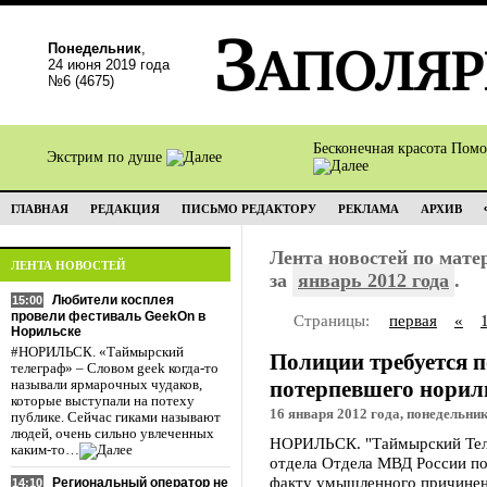
Понедельник
,
24 июня 2019 года
№6 (4675)
Бесконечная красота Пом
Экстрим по душе
ГЛАВНАЯ
РЕДАКЦИЯ
ПИСЬМО РЕДАКТОРУ
РЕКЛАМА
АРХИВ
Лента новостей по мат
ЛЕНТА НОВОСТЕЙ
за
январь 2012 года
.
Любители косплея
15:00
провели фестиваль GeekOn в
Страницы:
первая
«
Норильске
#НОРИЛЬСК. «Таймырский
Полиции требуется 
телеграф» – Словом geek когда-то
потерпевшего норил
называли ярмарочных чудаков,
которые выступали на потеху
16 января 2012 года, понедельник
публике. Сейчас гиками называют
людей, очень сильно увлеченных
НОРИЛЬСК. "Таймырский Теле
каким-то…
отдела Отдела МВД России по
факту умышленного причинен
Региональный оператор не
14:10