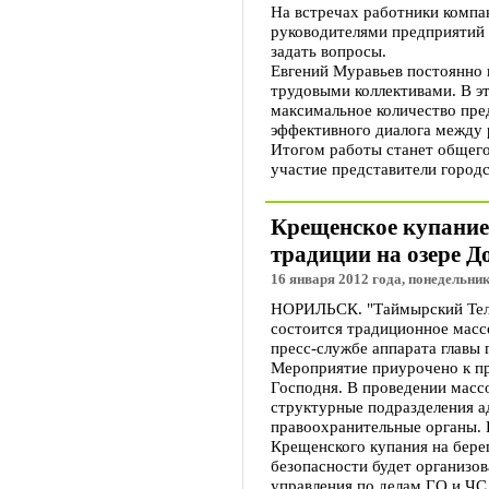
На встречах работники компа
руководителями предприятий 
задать вопросы.
Евгений Муравьев постоянно 
трудовыми коллективами. В э
максимальное количество пре
эффективного диалога между 
Итогом работы станет общего
участие представители город
Крещенское купание
традиции на озере Д
16 января 2012 года, понедельник
НОРИЛЬСК. "Таймырский Телег
состоится традиционное масс
пресс-службе аппарата главы 
Мероприятие приурочено к п
Господня. В проведении масс
структурные подразделения 
правоохранительные органы. 
Крещенского купания на берег
безопасности будет организо
управления по делам ГО и ЧС