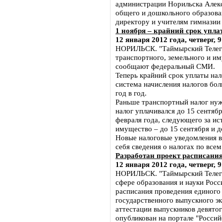
администрации Норильска Алекс
общего и дошкольного образова
директору и учителям гимназии
1 ноября – крайний срок упла
12 января 2012 года, четверг, 9
НОРИЛЬСК. "Таймырский Телегр
транспортного, земельного и и
сообщают федеральный СМИ.
Теперь крайний срок уплаты нал
система начисления налогов бол
год в год.
Раньше транспортный налог нуж
налог уплачивался до 15 сентяб
февраля года, следующего за и
имущество – до 15 сентября и д
Новые налоговые уведомления в
себя сведения о налогах по все
Разработан проект расписани
12 января 2012 года, четверг, 9
НОРИЛЬСК. "Таймырский Телегр
сфере образования и науки Рос
расписания проведения единого 
государственного выпускного эк
аттестации выпускников девятог
опубликован на портале "Россий