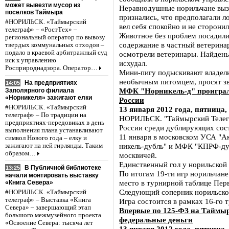
может вывезти мусор из
Неравнодушные норильчане вызв
поселков Таймыра
признались, что предполагали л
#НОРИЛЬСК. «Таймырский
вел себя спокойно и не сторонил
телеграф» – «РостТех» –
Животное без проблем посадили 
региональный оператор по вывозу
содержание в частный ветерина
твердых коммунальных отходов –
подало в краевой арбитражный суд
осмотрели ветеринары. Найденыш
иск к управлению
исхудал.
Росприроднадзора. Оператор…
Мини-пигу подыскивают владельц
необычным питомцем, просят зв
На предприятиях
14:05
МФК "Норникель-д" проиграл 
Заполярного филиала
«Норникеля» зажигают елки
России
#НОРИЛЬСК. «Таймырский
13 января 2012 года, пятница,
телеграф» – По традиции на
НОРИЛЬСК. "Таймырский Телегр
предприятиях-передовиках в день
России среди дублирующих сост
выполнения плана устанавливают
11 января в московском УСА "
символ Нового года – елку и
никель-дубль" и МФК "КПРФ-дубл
зажигают на ней гирлянды. Таким
образом…
москвичей.
Единственный гол у норильской
В Публичной библиотеке
13:25
По итогам 19-ти игр норильчане
начали монтировать выставку
место в турнирной таблице Перв
«Книга Севера»
Следующий соперник норильско
#НОРИЛЬСК. «Таймырский
телеграф» – Выставка «Книга
Игра состоится в рамках 16-го 
Севера» – завершающий этап
Впервые по 125-ФЗ на Таймыре
большого межмузейного проекта
федеральные деньги
«Освоение Севера: тысяча лет
13 января 2012 года, пятница,