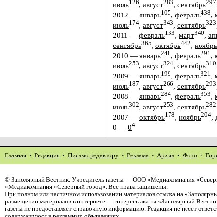
126
283
297
июль
,
август
,
сентябрь
105
438
2012
—
январь
,
февраль
,
174
343
323
июль
,
август
,
сентябрь
133
340
2011
—
февраль
,
март
,
ап
365
442
сентябрь
,
октябрь
,
ноябрь
248
291
2010
—
январь
,
февраль
,
253
324
310
июль
,
август
,
сентябрь
199
321
2009
—
январь
,
февраль
,
187
266
293
июль
,
август
,
сентябрь
284
353
2008
—
январь
,
февраль
,
302
253
282
июль
,
август
,
сентябрь
178
204
2007
—
октябрь
,
ноябрь
,
4
0
—
0
Главная
•
Редакция
•
Письмо редактору
•
Реклама
•
Архив
•
Фото
•
Гор
©
Заполярный Вестник
. Учредитель газеты — ООО «Медиакомпания «Северн
«Медиакомпания «Северный город». Все права защищены.
При полном или частичном использовании материалов ссылка на «Заполярны
размещении материалов в интернете — гиперссылка на «Заполярный Вестник
газеты не предоставляет справочную информацию. Редакция не несет ответ
содержащуюся в рекламных объявлениях.