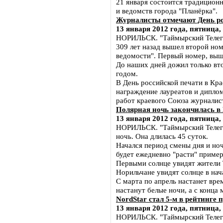
21 января состоится традицион
и ведомств города "Планёрка".
Журналисты отмечают День р
13 января 2012 года, пятница,
НОРИЛЬСК. "Таймырский Телегра
309 лет назад вышел второй ном
ведомости". Первый номер, выш
До наших дней дожил только вт
годом.
В День российской печати в Кр
награждение лауреатов и дипло
работ краевого Союза журналис
Полярная ночь закончилась в
13 января 2012 года, пятница,
НОРИЛЬСК. "Таймырский Телегр
ночь. Она длилась 45 суток.
Начался период смены дня и ноч
будет ежедневно "расти" пример
Первыми солнце увидят жители 
Норильчане увидят солнце в нач
С марта по апрель настанет вре
настанут белые ночи, а с конца
NordStar стал 5-м в рейтинг
13 января 2012 года, пятница,
НОРИЛЬСК. "Таймырский Телегра