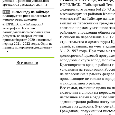
успеха». Три сотни уникальных
НОРИЛЬСК. "Таймырский Телегр
артефактов расскажут свои…
федерального закона №125 "О 
В 2020 году на Таймыре
13:05
выезжающим из районов Крайне
планируется рост налоговых и
местностей" на Таймыре начали
неналоговых доходов
выплат на переселение граждан 
#НОРИЛЬСК. «Таймырский
согласно нормам указанного зак
телеграф» – На сессии
районном управлении обществен
Законодательного собрания края
депутаты во втором чтении
В список на переселение в 201
приняли бюджет-2020 и плановый
строительства и архитектуры К
период 2021–2022 годов. Один из
семей, вставших на учет в адм
главных приоритетов документа –
31.12.1997 года. При этом в от
…
долгосрочной целевой програм
городском округе город Нориль
Все новости
Красноярского края, в районы 
условиями на территории Росси
на переселение в рамках федер
проживающие не только в городе
муниципального района.
Все семьи, имеющие право на пе
включении в список на пересел
настоящее время в отдел по ми
администрации района поступи
выехать из Диксона, 9-ти семей 
Гражданам, получившим письме