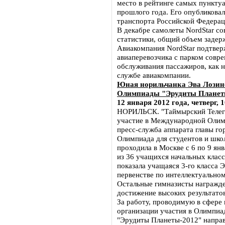
место в рейтинге самых пункту
прошлого года. Его опубликова
транспорта Российской Федерац
В декабре самолеты NordStar с
статистики, общий объем задер
Авиакомпания NordStar подтвер
авиаперевозчика с парком совр
обслуживания пассажиров, как на
службе авиакомпании.
Юная норильчанка Эва Лозин
Олимпиады "Эрудиты Планет
12 января 2012 года, четверг, 
НОРИЛЬСК. "Таймырский Телегр
участие в Международной Олим
пресс-служба аппарата главы го
Олимпиада для студентов и шко
проходила в Москве с 6 по 9 ян
из 36 учащихся начальных клас
показала учащаяся 3-го класса 
первенстве по интеллектуально
Остальные гимназисты награжде
достижение высоких результато
За работу, проводимую в сфере
организации участия в Олимпи
"Эрудиты Планеты-2012" направ