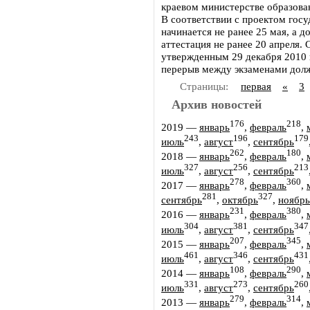
краевом министерстве образован
В соответствии с проектом госу
начинается не ранее 25 мая, а д
аттестация не ранее 20 апреля.
утвержденным 29 декабря 2010 
перерыв между экзаменами долж
Страницы:
первая
«
3
Архив новостей
176
218
2019
—
январь
,
февраль
,
243
196
179
июль
,
август
,
сентябрь
262
180
2018
—
январь
,
февраль
,
327
256
213
июль
,
август
,
сентябрь
278
360
2017
—
январь
,
февраль
,
281
327
сентябрь
,
октябрь
,
ноябрь
231
380
2016
—
январь
,
февраль
,
304
381
347
июль
,
август
,
сентябрь
207
345
2015
—
январь
,
февраль
,
461
346
431
июль
,
август
,
сентябрь
108
290
2014
—
январь
,
февраль
,
331
273
260
июль
,
август
,
сентябрь
279
314
2013
—
январь
,
февраль
,