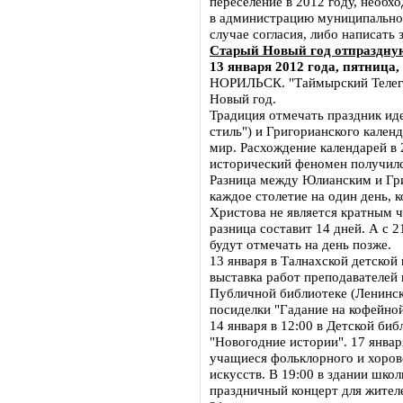
переселение в 2012 году, необх
в администрацию муниципального
случае согласия, либо написать 
Старый Новый год отпраздну
13 января 2012 года, пятница,
НОРИЛЬСК. "Таймырский Телегр
Новый год.
Традиция отмечать праздник ид
стиль") и Григорианского кален
мир. Расхождение календарей в 
исторический феномен получилс
Разница между Юлианским и Гр
каждое столетие на один день, к
Христова не является кратным ч
разница составит 14 дней. А с 
будут отмечать на день позже.
13 января в Талнахской детской 
выставка работ преподавателей 
Публичной библиотеке (Ленинск
посиделки "Гадание на кофейной
14 января в 12:00 в Детской би
"Новогодние истории". 17 январ
учащиеся фольклорного и хоров
искусств. В 19:00 в здании школ
праздничный концерт для жител