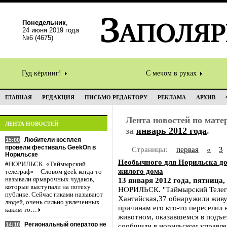
Понедельник
,
24 июня 2019 года
№6 (4675)
Гуд кёрлинг!
С мечом в руках
ГЛАВНАЯ
РЕДАКЦИЯ
ПИСЬМО РЕДАКТОРУ
РЕКЛАМА
АРХИВ
Лента новостей по мат
ЛЕНТА НОВОСТЕЙ
за
январь 2012 года
.
Любители косплея
15:00
провели фестиваль GeekOn в
Страницы:
первая
«
3
Норильске
Необычного для Норильска д
#НОРИЛЬСК. «Таймырский
жилого дома
телеграф» – Словом geek когда-то
называли ярмарочных чудаков,
13 января 2012 года, пятница,
которые выступали на потеху
НОРИЛЬСК. "Таймырский Телегра
публике. Сейчас гиками называют
Хантайская,37 обнаружили живу
людей, очень сильно увлеченных
причинам его кто-то переселил 
каким-то…
животном, оказавшемся в подъе
Региональный оператор не
14:10
сообщили в норильском управле