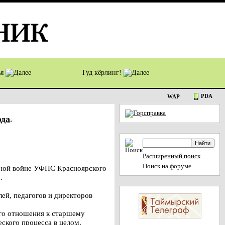
ья
Гуд кёрлинг!
PDA
WAP
ода
.
Расширенный поиск
Поиск на форуме
нной войне УФПС Красноярского
.
лей, педагогов и директоров
ого отношения к старшему
ского процесса в целом.