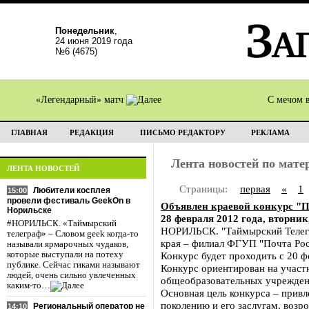
Понедельник
,
24 июня 2019 года
№6 (4675)
«Легендарный» матч
С мечом 
ГЛАВНАЯ
РЕДАКЦИЯ
ПИСЬМО РЕДАКТОРУ
РЕКЛАМА
Лента новостей по мат
ЛЕНТА НОВОСТЕЙ
Страницы:
первая
«
1
Любители косплея
15:00
провели фестиваль GeekOn в
Объявлен краевой конкурс "П
Норильске
28 февраля 2012 года, вторник
#НОРИЛЬСК. «Таймырский
НОРИЛЬСК. "Таймырский Телегр
телеграф» – Словом geek когда-то
края – филиал ФГУП "Почта Рос
называли ярмарочных чудаков,
которые выступали на потеху
Конкурс будет проходить с 20 ф
публике. Сейчас гиками называют
Конкурс ориентирован на участн
людей, очень сильно увлеченных
общеобразовательных учреждени
каким-то…
Основная цель конкурса – прив
поколению и его заслугам, возр
Региональный оператор не
14:10