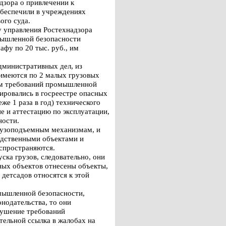
дзора о привлечении к
обеспечили в учреждениях
ого суда.
 управления Ростехнадзора
мышленной безопасности
фу по 20 тыс. руб., им
дминистративных дел, из
 имеются по 2 малых грузовых
ем требований промышленной
рировались в госреестре опасных
же 1 раза в год) технического
е и аттестацию по эксплуатации,
ности.
грузоподъемным механизмам, и
одственными объектами и
спространяются.
ска грузов, следовательно, они
ных объектов отнесены объекты,
детсадов относятся к этой
мышленной безопасности,
нодательства, то они
рушение требований
тельной ссылка в жалобах на