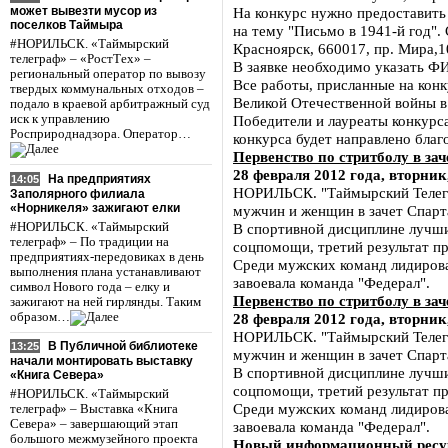
может вывезти мусор из
На конкурс нужно предоставить
поселков Таймыра
на тему "Письмо в 1941-й год". 
#НОРИЛЬСК. «Таймырский
Красноярск, 660017, пр. Мира,
телеграф» – «РостТех» –
В заявке необходимо указать Ф
региональный оператор по вывозу
Все работы, присланные на конк
твердых коммунальных отходов –
Великой Отечественной войны в
подало в краевой арбитражный суд
иск к управлению
Победители и лауреаты конкурс
Росприроднадзора. Оператор…
конкурса будет направлено благ
Первенство по стритболу в з
28 февраля 2012 года, вторник
На предприятиях
14:05
НОРИЛЬСК. "Таймырский Телегра
Заполярного филиала
«Норникеля» зажигают елки
мужчин и женщин в зачет Спарт
#НОРИЛЬСК. «Таймырский
В спортивной дисциплине лучши
телеграф» – По традиции на
соцпомощи, третий результат п
предприятиях-передовиках в день
Среди мужских команд лидирова
выполнения плана устанавливают
завоевала команда "Федерал".
символ Нового года – елку и
Первенство по стритболу в з
зажигают на ней гирлянды. Таким
образом…
28 февраля 2012 года, вторник
НОРИЛЬСК. "Таймырский Телегра
В Публичной библиотеке
13:25
мужчин и женщин в зачет Спарт
начали монтировать выставку
В спортивной дисциплине лучши
«Книга Севера»
соцпомощи, третий результат п
#НОРИЛЬСК. «Таймырский
Среди мужских команд лидирова
телеграф» – Выставка «Книга
Севера» – завершающий этап
завоевала команда "Федерал".
большого межмузейного проекта
Новый информационный ресур