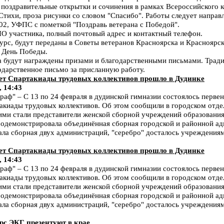
 поздравительные открытки и сочинения в рамках Всероссийского 
Стихи, проза рисунки со словом "Спасибо". Работы следует направля
102, УФПС с пометкой "Поздравь ветерана с Победой".
ИО участника, полный почтовый адрес и контактный телефон.
урс, будут переданы в Советы ветеранов Красноярска и Красноярск
 День Победы.
а будут награждены призами и благодарственными письмами. Трад
одарственное письмо за присланную работу.
ачет Спартакиады трудовых коллективов прошло в Дудинке
, 14:43
ф" – С 13 по 24 февраля в дудинской гимназии состоялось первен
акиады трудовых коллективов. Об этом сообщили в городском отде
ми стали представители женской сборной учреждений образования,
родемонстрировала объединённая сборная городской и районной а
ла сборная двух администраций, "серебро" досталось учреждениям
ачет Спартакиады трудовых коллективов прошло в Дудинке
, 14:43
ф" – С 13 по 24 февраля в дудинской гимназии состоялось первен
акиады трудовых коллективов. Об этом сообщили в городском отде
ми стали представители женской сборной учреждений образования,
родемонстрировала объединённая сборная городской и районной а
ла сборная двух администраций, "серебро" досталось учреждениям
с ЭКГ презентуют в крае