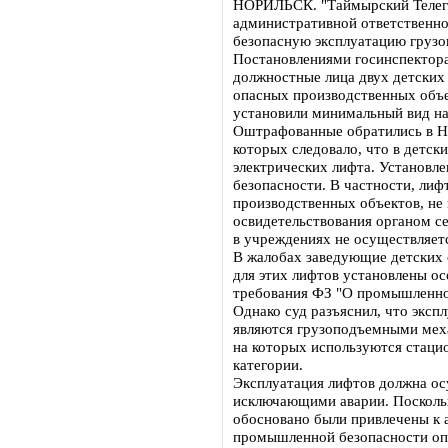
НОРИЛЬСК. "Таймырский Телегра
административной ответственно
безопасную эксплуатацию грузов
Постановлениями госинспектор
должностные лица двух детски
опасных производственных объе
установили минимальный вид на
Оштрафованные обратились в Но
которых следовало, что в детск
электрических лифта. Установ
безопасности. В частности, лиф
производственных объектов, не 
освидетельствования органом с
в учреждениях не осуществляет
В жалобах заведующие детских 
для этих лифтов установлены о
требования ФЗ "О промышленной
Однако суд разъяснил, что эксп
являются грузоподъемными меха
на которых используются стаци
категории.
Эксплуатация лифтов должна ос
исключающими аварии. Поскольк
обосновано были привлечены к 
промышленной безопасности опа