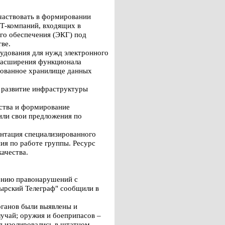
частвовать в формировании
ИТ-компаний, входящих в
го обеспечения (ЭКГ) под
ве.
удования для нужд электронного
 расширения функционала
изованное хранилище данных
в развитие инфраструктуры
ства и формирование
или свои предложения по
ентация специализированного
ия по работе группы. Ресурс
ачества.
ению правонарушений с
ырский Телеграф" сообщили в
рганов были выявлены и
лучай; оружия и боеприпасов –
я изолировались в штатном