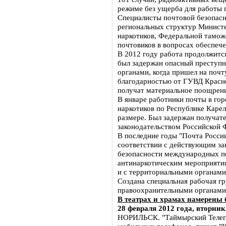
режиме без ущерба для работы 
Специалисты почтовой безопасн
региональных структур Министе
наркотиков, Федеральной тамож
почтовиков в вопросах обеспеч
В 2012 году работа продолжитс
был задержан опасный преступн
органами, когда пришел на почт
благодарностью от ГУВД Красно
получат материальное поощрен
В январе работники почты в го
наркотиков по Республике Каре
размере. Был задержан получат
законодательством Российской
В последние годы "Почта Росси
соответствии с действующим за
безопасности международных п
антинаркотическим мероприятия
и с территориальными органами 
Создана специальная рабочая г
правоохранительными органами 
В театрах и храмах намерены
28 февраля 2012 года, вторник
НОРИЛЬСК. "Таймырский Телегра