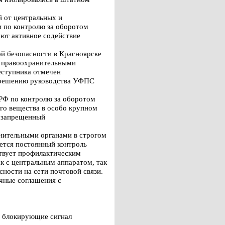
й от центральных и
 по контролю за оборотом
ют активное содействие
ой безопасности в Красноярске
н правоохранительными
еступника отмечен
о решению руководства УФПС
 РФ по контролю за оборотом
го вещества в особо крупном
, запрещенный
анительными органами в строгом
ется постоянный контроль
твует профилактическим
 с центральным аппаратом, так
ности на сети почтовой связи.
чные соглашения с
, блокирующие сигнал