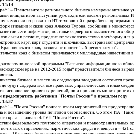
, 14:14
ф" – Представители регионального бизнеса намерены активнее у
 такой инициативой выступили руководители восьми региональных 
ппу комиссии по развитию ИТ-технологий и разработке программно
форматизации и связи края Алексея Турова, сообщили в министерст
развитии сети инфоматов, поставке серверного высокоточного обор
налов связи в регионе, предлагают технологическую платформу для
ектронных карт, карт студента и школьника, выстраивают централ
 Красноярского края, развивают проект "веб-регистратура".
ительства края с бизнесом привлекаются миллиардные инвестиции 
 долгосрочно-целевой программы "Развитие информационного обще
расноярском крае на 2012-2015 годы" представители бизнеса выраз
иятию.
ничества бизнеса и власти на следующем заседании состоится през
де будут содержаться все правовые, управленческие и иные сведен
ать исполнение принятых решений, но и проводить мониторинг их к
ли предотвратить работники "Почты России" в прошлом году
, 13:37
аф" – "Почта России" подвела итоги мероприятий по предотвращ
ла и повышению уровня почтовой безопасности. Об этом ИА "Тайм
ого края – филиала ФГУП "Почта России".
йствии федерального почтового оператора и правоохранительных о
почтовых отправлениях: наркотических средств и веществ – 421 с
еств – 18 случаев (выявляемые источники радиоактивного излучени