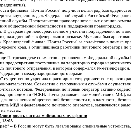
предприятия).
ости филиалов "Почты России" получили целый ряд благодарносте
рства внутренних дел, Федеральной службы Российской Федерации
енной службы. Представители правоохранительных органов отмеча
ения общественной безопасности и поддержания правопорядка.
я. В феврале при непосредственном участии подразделения почтов
ик, находившийся в федеральном розыске. Мужчина был арестова
у. Красноярский филиал "Почты России" за содействие в поимке пр
ярского края, а отличившиеся работники почтового оператора п
ие.
роде Петрозаводске совместно с управлением Федеральной службы
лия предотвратили поступление на территорию города наркотическо
ель почтового отправления, в котором содержался N-метилэфедрон
 Федерации и международными договорами.
и" существенно укрепила и расширила сотрудничество с правоохр
конодательством. Совместно с таможенными службами осуществля
очтовых потоков. Федеральный почтовый оператор активно содейс
м, проводимым ФСКН. Почта развивает взаимодействие с МВД, как
для повышения общественной безопасности и, в частности, безопас
руппа МВД и федерального почтового оператора, заключаются рамо
на местах.
 блокировать сигнал мобильных телефонов
, 13:03
ф" – В России могут быть легализованы специальные устройства