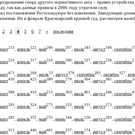
разрешении спора другого нормативного акта – правил устройства 
у, так как данные правила в 2006 году утратили силу.
вил постановления Ростехнадзора без изменения. Заведующие дош
ешения. Но в феврале Красноярский краевой суд, рассмотрев жалоб
2
3
4
5
6
7
»
последняя
213
222
206
207
243
196
1
март
,
апрель
,
май
,
июнь
,
июль
,
август
,
сентябрь
224
317
310
290
327
256
2
март
,
апрель
,
май
,
июнь
,
июль
,
август
,
сентябрь
471
209
53
376
281
327
март
,
апрель
,
июль
,
август
,
сентябрь
,
октябрь
,
ноя
430
425
380
279
304
381
3
март
,
апрель
,
май
,
июнь
,
июль
,
август
,
сентябрь
398
410
213
303
461
346
4
март
,
апрель
,
май
,
июнь
,
июль
,
август
,
сентябрь
293
324
275
233
331
273
2
март
,
апрель
,
май
,
июнь
,
июль
,
август
,
сентябрь
282
355
255
144
126
283
2
март
,
апрель
,
май
,
июнь
,
июль
,
август
,
сентябрь
313
440
401
257
174
343
3
март
,
апрель
,
май
,
июнь
,
июль
,
август
,
сентябрь