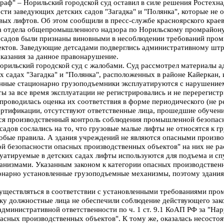
ф" – Норильский городской суд оставил в силе решения Ростехна
сти заведующих детских садов "Загадка" и "Полянка", которые не 
ых лифтов. Об этом сообщили в пресс-службе красноярского краев
а отдела общепромышленного надзора по Норильскому промрайону
х садов были признаны виновными в несоблюдении требований про
ктов. Заведующие детсадами подверглись административному штра
казания за данное правонарушение.
рильский городской суд с жалобами. Суд рассмотрел материалы а
их садах "Загадка" и "Полянка", расположенных в районе Кайеркан,
ленные стационарно грузоподъемники эксплуатируются с нарушени
ты за все время эксплуатации не регистрировались и не перерегист
проводилась оценка их соответствия в форме периодического (не ре
ертификации, отсутствуют ответственные лица, прошедшие обучени
ся производственный контроль соблюдения промышленной безопас
садов сослались на то, что грузовые малые лифты не относятся к 
собые правила. А здания учреждений не являются опасными произв
 безопасности опасных производственных объектов" на них не ра
луатируемые в детских садах лифты используются для подъема и спу
низмами. Указанным законом к категории опасных производствен
онарно установленные грузоподъемные механизмы, поэтому здания 
уществляться в соответствии с установленными требованиями про
у должностные лица не обеспечили соблюдение действующего зако
административной ответственности по ч. 1 ст. 9.1 КоАП РФ за "На
сных производственных объектов". К тому же, оказалась несостоя