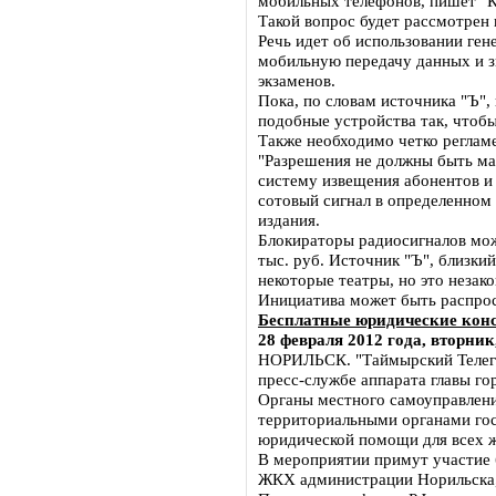
мобильных телефонов, пишет "
Такой вопрос будет рассмотрен 
Речь идет об использовании ге
мобильную передачу данных и зв
экзаменов.
Пока, по словам источника "Ъ",
подобные устройства так, чтобы
Также необходимо четко регламе
"Разрешения не должны быть ма
систему извещения абонентов и 
сотовый сигнал в определенном 
издания.
Блокираторы радиосигналов мож
тыс. руб. Источник "Ъ", близки
некоторые театры, но это незако
Инициатива может быть распрос
Бесплатные юридические конс
28 февраля 2012 года, вторник
НОРИЛЬСК. "Таймырский Телегра
пресс-службе аппарата главы го
Органы местного самоуправлени
территориальными органами гос
юридической помощи для всех 
В мероприятии примут участие 
ЖКХ администрации Норильска, 