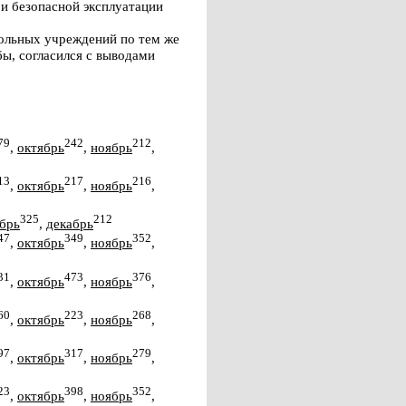
и безопасной эксплуатации
кольных учреждений по тем же
ы, согласился с выводами
79
242
212
,
октябрь
,
ноябрь
,
13
217
216
,
октябрь
,
ноябрь
,
325
212
брь
,
декабрь
47
349
352
,
октябрь
,
ноябрь
,
31
473
376
,
октябрь
,
ноябрь
,
60
223
268
,
октябрь
,
ноябрь
,
97
317
279
,
октябрь
,
ноябрь
,
23
398
352
,
октябрь
,
ноябрь
,