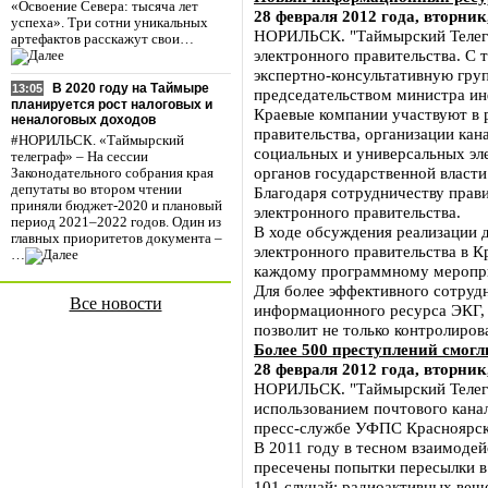
«Освоение Севера: тысяча лет
28 февраля 2012 года, вторник
успеха». Три сотни уникальных
НОРИЛЬСК. "Таймырский Телегра
артефактов расскажут свои…
электронного правительства. С
экспертно-консультативную гру
В 2020 году на Таймыре
13:05
председательством министра ин
планируется рост налоговых и
Краевые компании участвуют в 
неналоговых доходов
правительства, организации ка
#НОРИЛЬСК. «Таймырский
социальных и универсальных эл
телеграф» – На сессии
органов государственной власти
Законодательного собрания края
депутаты во втором чтении
Благодаря сотрудничеству прав
приняли бюджет-2020 и плановый
электронного правительства.
период 2021–2022 годов. Один из
В ходе обсуждения реализации
главных приоритетов документа –
электронного правительства в К
…
каждому программному меропр
Для более эффективного сотруд
Все новости
информационного ресурса ЭКГ, г
позволит не только контролиров
Более 500 преступлений смог
28 февраля 2012 года, вторник
НОРИЛЬСК. "Таймырский Телегр
использованием почтового кана
пресс-службе УФПС Красноярск
В 2011 году в тесном взаимоде
пресечены попытки пересылки в 
101 случай; радиоактивных вещ