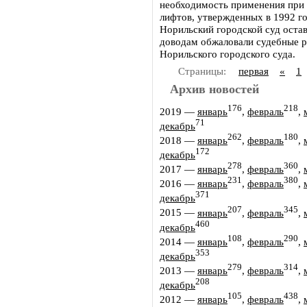
необходимость применения при 
лифтов, утвержденных в 1992 год
Норильский городской суд оста
доводам обжаловали судебные р
Норильского городского суда.
Страницы:
первая
«
1
Архив новостей
176
218
2019
—
январь
,
февраль
,
71
декабрь
262
180
2018
—
январь
,
февраль
,
172
декабрь
278
360
2017
—
январь
,
февраль
,
231
380
2016
—
январь
,
февраль
,
371
декабрь
207
345
2015
—
январь
,
февраль
,
460
декабрь
108
290
2014
—
январь
,
февраль
,
353
декабрь
279
314
2013
—
январь
,
февраль
,
208
декабрь
105
438
2012
—
январь
,
февраль
,