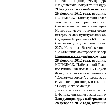
Пенсионного фонда РФ, прокура
Юридические консультации будут
"Нордавиа" – самый пунктуа
28 февраля 2012 года, вторник
НОРИЛЬСК. "Таймырский Телегра
задержкам рейсов российскими а
Самым пунктуальным авиаперево
На втором месте по пунктуально
пятерку самых пунктуальных ави
(задержал 16 рейсов из 687, что
Самым непунктуальными авиапер
227), "Северный Ветер", которая
"Сахалинские авиатрассы" задер
Пополнился видеофонд дудин
28 февраля 2012 года, вторник,
НОРИЛЬСК. "Таймырский Телегр
поступили 200 новых DVD-диско
Фонд читального зала пополнил
"Союзмультфильм", а также зар
семейного просмотра, в том чис
"Тимур и его команда".
Диски и кассеты читатели смог
В фондах читального зала цент
Заведующих двух кайеркански
28 февраля 2012 года, вторник,