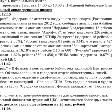
туры, нотариальных контор.
 проводить 1 марта с 14:00 до 18:00 в Публичной библиотеке (Лен
льный авиаперевозчик января
, 12:15
ф" – Федеральное агентство воздушного транспорта (Росавиация)
виакомпаниями за январь 2012 года, сообщает авиапортал Aviation 
зчиком названа авиакомпания "Нордавиа", задержавшая 18 рейсов и
сти стоит авиакомпания "Аэрофлот", которая задержала 226 рейсов
акомпаний также вошли: "ЮТэйр-Экспресс" (задержал 18 рейсов из
 равно 2,33%), "Россия" (задержала 81 рейс из 3345, что равно 2,42
евозчиками в январе стали: авиакомпания "Башкортостан", которая
 задержала 16,18% всех рейсов (110 из 680), "Руслайн" задержал 13
жали 11,62% рейсов (530 из 456) и "ВИМ-Авиа" задержала 10,67% р
ской ЦБС
 11:42
аф" – В феврале в центральную библиотеку дудинской Централиз
в. Об этом сообщили в городском отделе общественных связей.
и диски с коллекциями мультфильмов производства лучших российск
убежных киностудий – Японии и США. Есть среди новинок и худож
ле из серии "Сундук со сказками", фильмы прошлых лет "Гостья из
ут получить во временное пользование для домашнего просмотра.
ральной библиотеки дудинской ЦБС насчитывается более двух тысяч
х детских садов оштрафовали на 20 тыс. рублей
 11:08