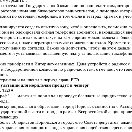
Коммерсантъ".
на заседании Государственной комиссии по радиочастотам, которое
нераторов шума или блокираторов радиосигналов, с помощью котор
онки по сотовым телефонам, в том числе в театрах, храмах и уче
 планируется создать опытную зону, чтобы определить, возможно л
 они не блокировали сигнал телефонов абонентов, находящихся вн
нтировать, в каких местах, и на какое время можно включать блок
ссовыми, иначе операторы получат снижение доходов. Кроме того
получения их согласия. Важно не допустить, чтобы на этом делали
месте и устанавливая повышенную плату за пользование таксофоно
но приобрести в Интернет-магазинах. Цена устройств с радиусом 
й к Государственной комиссии по радиочастотам, отмечает, что ге
нно.
транена и на школы в период сдачи ЕГЭ.
ультации для норильчан пройдут в четверг
, 12:39
ф" – 1 марта для норильчан проведут бесплатные юридические ко
рода.
я муниципального образования город Норильск совместно с Ассоц
ударственной власти в городе в рамках Всероссийской акции пров
желающих.
более 10 юристов Норильского городского Совета депутатов, адми
управления жилищного фонда, управления содействия переселению