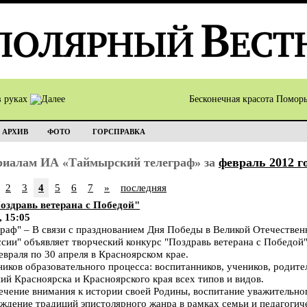
в руках
Бесконечная красота Помор
АРХИВ
ФОТО
ГОРСПРАВКА
ериалам ИА «Таймырский телеграф» за
февраль 2012 г
2
3
4
5
6
7
»
последняя
оздравь ветерана с Победой"
, 15:05
аф" – В связи с празднованием Дня Победы в Великой Отечестве
сии" объявляет творческий конкурс "Поздравь ветерана с Победой"
евраля по 30 апреля в Красноярском крае.
иков образовательного процесса: воспитанников, учеников, родите
й Красноярска и Красноярского края всех типов и видов.
лечение внимания к истории своей Родины, воспитание уважительн
ождение традиций эпистолярного жанра в рамках семьи и педагогиче