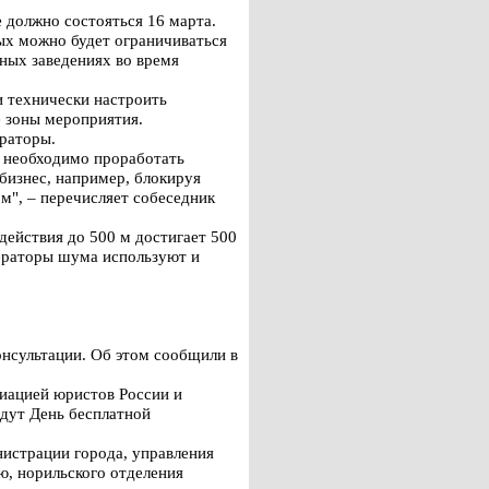
 должно состояться 16 марта.
ых можно будет ограничиваться
бных заведениях во время
и технически настроить
е зоны мероприятия.
ираторы.
, необходимо проработать
 бизнес, например, блокируя
м", – перечисляет собеседник
действия до 500 м достигает 500
нераторы шума используют и
нсультации. Об этом сообщили в
иацией юристов России и
едут День бесплатной
нистрации города, управления
, норильского отделения