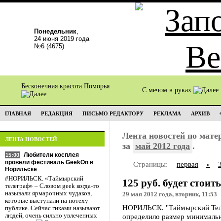
Понедельник
,
24 июня 2019 года
№6 (4675)
Бесконечная красота Поморья
С мечом в руках
ГЛАВНАЯ
РЕДАКЦИЯ
ПИСЬМО РЕДАКТОРУ
РЕКЛАМА
АРХИВ
Лента новостей по мат
ЛЕНТА НОВОСТЕЙ
за
май 2012 года
.
Любители косплея
15:00
провели фестиваль GeekOn в
Страницы:
первая
«
Норильске
#НОРИЛЬСК. «Таймырский
125 руб. будет стоит
телеграф» – Словом geek когда-то
называли ярмарочных чудаков,
29 мая 2012 года, вторник, 11:53
которые выступали на потеху
НОРИЛЬСК. "Таймырский Теле
публике. Сейчас гиками называют
людей, очень сильно увлеченных
определило размер минимальн