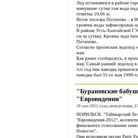
Лед остановился в районе гор
минувшие сутки там вода подн
отметке 10,66 м.
Возле поселка Потапово – в 9
уровень воды зафиксирован на
В районе Усть-Хантайской ГЭ
см за сутки). Кромка льда на
Потапово.
Согласно прогнозам ледоход 
мая.
Как ранее сообщалось, в прош
мая. Самый ранний ледоход в 
тот год пик паводка пришелся
паводка был 31-го мая 1999-го
"Бурановские бабушк
"Евровидении"
28 мая 2012 года, понедельник, 1
НОРИЛЬСК. "Таймырский Теле
"Евровидения-2012", коллекти
финального голосования заня
Новости".
Они исполнили песню Party Fo