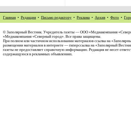
Главная
•
Редакция
•
Письмо редактору
•
Реклама
•
Архив
•
Фото
•
Гор
©
Заполярный Вестник
. Учредитель газеты — ООО «Медиакомпания «Северн
«Медиакомпания «Северный город». Все права защищены.
При полном или частичном использовании материалов ссылка на «Заполярны
размещении материалов в интернете — гиперссылка на «Заполярный Вестник
газеты не предоставляет справочную информацию. Редакция не несет ответ
содержащуюся в рекламных объявлениях.