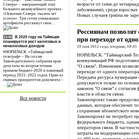
возрасте от семи до четырнад
Севера» – завершающий этап
заболевания), среди взрослых 
большого межмузейного проекта
«Освоение Севера: тысяча лет
Новых случаев гриппа не зар
успеха». Три сотни уникальных
артефактов расскажут свои…
Россиянам позволят 
В 2020 году на Таймыре
13:05
при переходе от одно
планируется рост налоговых и
неналоговых доходов
29 мая 2012 года, вторник, 10:45
#НОРИЛЬСК. «Таймырский
НОРИЛЬСК. "Таймырский Теле
телеграф» – На сессии
коммуникаций РФ подготовило
Законодательного собрания края
"О связи". Изменения позволя
депутаты во втором чтении
приняли бюджет-2020 и плановый
переходе от одного оператора
период 2021–2022 годов. Один из
Передача ресурса нумерации 
главных приоритетов документа –
допускается только по осно
…
законом "О связи" с согласия
власти в области связи.
Все новости
Законопроект также предусма
данных, которая обеспечит т
сохранение абонентского ном
Законопроект не потребует п
федерального бюджета, однак
операторов связи. В частнос
затраты на модернизацию сет
до 400 млн. долларов, а такж