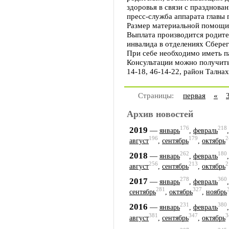
здоровья в связи с празднова
пресс-служба аппарата главы 
Размер материальной помощи 
Выплата производится родите
инвалида в отделениях Сберег
При себе необходимо иметь п
Консультации можно получить
14-18, 46-14-22, район Талнах
Страницы:
первая
«
Архив новостей
176
218
2019
—
январь
,
февраль
196
179
2
август
,
сентябрь
,
октябрь
262
180
2018
—
январь
,
февраль
256
213
2
август
,
сентябрь
,
октябрь
278
360
2017
—
январь
,
февраль
281
327
сентябрь
,
октябрь
,
ноябрь
231
380
2016
—
январь
,
февраль
381
347
3
август
,
сентябрь
,
октябрь