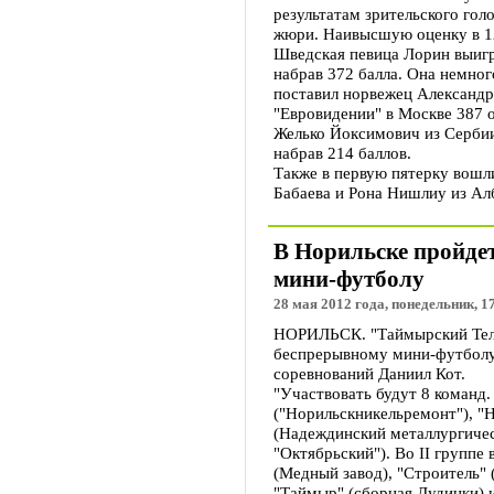
результатам зрительского го
жюри. Наивысшую оценку в 12
Шведская певица Лорин выигр
набрав 372 балла. Она немног
поставил норвежец Александр
"Евровидении" в Москве 387 о
Желько Йоксимович из Сербии
набрав 214 баллов.
Также в первую пятерку вошл
Бабаева и Рона Нишлиу из Ал
В Норильске пройде
мини-футболу
28 мая 2012 года, понедельник, 1
НОРИЛЬСК. "Таймырский Теле
беспрерывному мини-футболу.
соревнований Даниил Кот.
"Участвовать будут 8 команд.
("Норильскникельремонт"), "Н
(Надеждинский металлургическ
"Октябрьский"). Во II группе
(Медный завод), "Строитель" 
"Таймыр" (сборная Дудинки