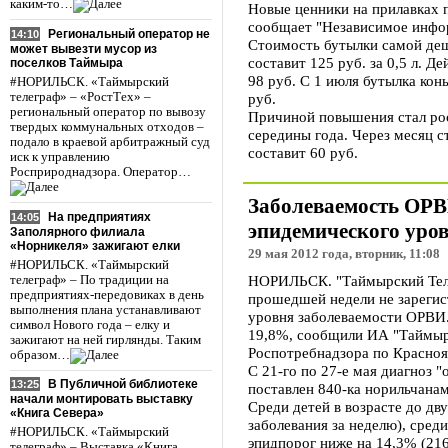
каким-то…
Новые ценники на прилавках п
сообщает "Независимое инфо
Региональный оператор не
14:10
Стоимость бутылки самой деш
может вывезти мусор из
составит 125 руб. за 0,5 л. 
поселков Таймыра
98 руб. С 1 июля бутылка конь
#НОРИЛЬСК. «Таймырский
телеграф» – «РостТех» –
руб.
региональный оператор по вывозу
Причиной повышения стал рос
твердых коммунальных отходов –
середины года. Через месяц с
подало в краевой арбитражный суд
составит 60 руб.
иск к управлению
Росприроднадзора. Оператор…
Заболеваемость ОРВ
На предприятиях
14:05
эпидемического уро
Заполярного филиала
«Норникеля» зажигают елки
29 мая 2012 года, вторник, 11:08
#НОРИЛЬСК. «Таймырский
НОРИЛЬСК. "Таймырский Теле
телеграф» – По традиции на
предприятиях-передовиках в день
прошедшей недели не зареги
выполнения плана устанавливают
уровня заболеваемости ОРВИ.
символ Нового года – елку и
19,8%, сообщили ИА "Таймыр
зажигают на ней гирлянды. Таким
Роспотребнадзора по Красноя
образом…
С 21-го по 27-е мая диагноз 
В Публичной библиотеке
13:25
поставлен 840-ка норильчанам
начали монтировать выставку
Среди детей в возрасте до дв
«Книга Севера»
заболевания за неделю), среди
#НОРИЛЬСК. «Таймырский
эпидпорог ниже на 14,3% (216
телеграф» – Выставка «Книга