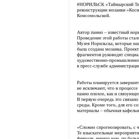
#НОРИЛЬСК «Таймырский Теле
реконструкции мозаики «Косм
Комсомольской.
Автор панно – известный нор
Проведение этой работы стал
Музея Норильска, которые на
была создана мозаика. Проек
фрагментов руководят специа
художественно-промышленной 
в пресс-службе администраци
Работы планируется завершит
не исключают, что в процессе
панно плохое, как и связующ
В первую очередь это связан
среды. Кроме того, для его с
материалы – обычная кафельна
«Сложно спрогнозировать, с 
Те изыскательные мероприяти
феврале, ничего нам, по боль