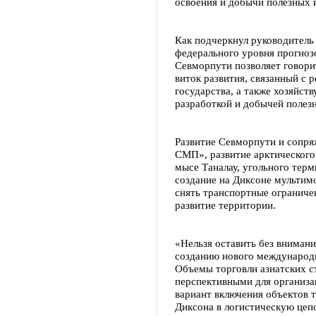
освоения и добычи полезных 
Как подчеркнул руководитель
федерального уровня прогноз
Севморпути позволяет говорит
виток развития, связанный с р
государства, а также хозяйс
разработкой и добычей полез
Развитие Севморпути и сопря
СМП», развитие арктического 
мысе Таналау, угольного терм
создание на Диксоне мультимо
снять транспортные ограниче
развитие территории.
«Нельзя оставить без вниман
созданию нового международ
Объемы торговли азиатских с
перспективными для организа
вариант включения объектов 
Диксона в логистическую цеп