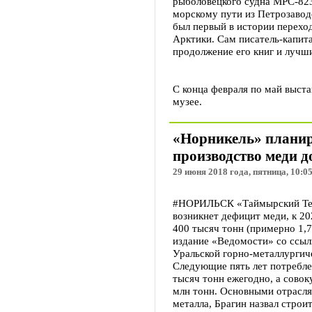
рыболовецкого судна МРС-823
морскому пути из Петрозавод
был первый в истории переход
Арктики. Сам писатель-капита
продолжение его книг и лучш
С конца февраля по май выст
музее.
«Норникель» планир
производство меди д
29 июня 2018 года, пятница, 10:0
#НОРИЛЬСК «Таймырский Теле
возникнет дефицит меди, к 20
400 тысяч тонн (примерно 1,7
издание «Ведомости» со ссыл
Уральской горно-металлургич
Следующие пять лет потребле
тысяч тонн ежегодно, а совок
млн тонн. Основными отрасл
металла, Брагин назвал строит