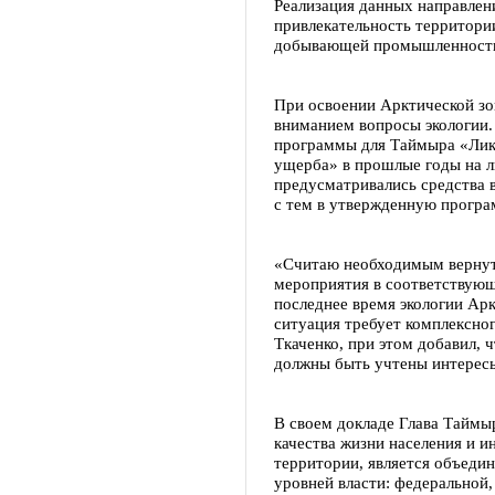
Реализация данных направле
привлекательность территории
добывающей промышленности»
При освоении Арктической зон
вниманием вопросы экологии.
программы для Таймыра «Ликв
ущерба» в прошлые годы на л
предусматривались средства 
с тем в утвержденную програ
«Считаю необходимым вернуть
мероприятия в соответствую
последнее время экологии Арк
ситуация требует комплексног
Ткаченко, при этом добавил, 
должны быть учтены интерес
В своем докладе Глава Таймы
качества жизни населения и 
территории, является объеди
уровней власти: федеральной,