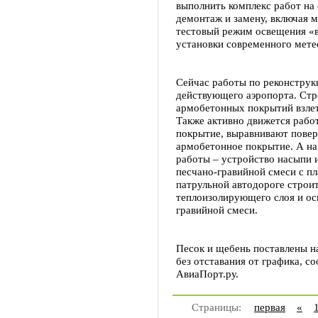
выполнить комплекс работ на
демонтаж и замену, включая м
тестовый режим освещения «в
установки современного мете
Сейчас работы по реконструк
действующего аэропорта. Стр
армобетонных покрытий взлет
Также активно движется рабо
покрытие, выравнивают пове
армобетонное покрытие. А на
работы – устройство насыпи и
песчано-гравийной смеси с п
патрульной автодороге строи
теплоизолирующего слоя и ос
гравийной смеси.
Песок и щебень поставлены н
без отставания от графика, 
АвиаПорт.ру.
Страницы:
первая
«