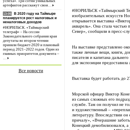
успеха». Три сотни уникальных
артефактов расскажут свои…
#НОРИЛЬСК «Таймырский Теле
В 2020 году на Таймыре
13:05
изобразительных искусств Но
планируется рост налоговых и
открывается выставка «Викто
неналоговых доходов
акварель». Она стала частью
#НОРИЛЬСК. «Таймырский
Север», сообщили в пресс-слу
телеграф» – На сессии
Законодательного собрания края
депутаты во втором чтении
приняли бюджет-2020 и плановый
На выставке представлено ок
период 2021–2022 годов. Один из
также личные вещи, книги, д
главных приоритетов документа –
писателя и капитана дальнег
…
для экспозиции предоставила
Все новости
Выставка будет работать до 27
Морской офицер Виктор Конец
из самых сложных его подраз
службе. Там он получил не т
и художественный – «переплав
литературу. Впоследствии он 
причалу», «Вчерашние заботы
Конецкий демобилизовался, а 