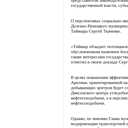
представители законодательн
государственной власти, суб
О перспективах социально-эк
Долгано-Ненецкого муниципаль
Таймыра Сергей Ткаченко.
«Таймыр обладает потенциало
обусловленным наличием бога
также интересами государств
отметил в своем докладе Сер
В целях повышения эффектив
Арктики, ориентированной на
добывающих центров будет со
Диксонского центра угледобы
нефтегазодобычи, а в перспек
нефтегазодобычи.
Однако, по мнению Главы мун
модернизации транспортной 