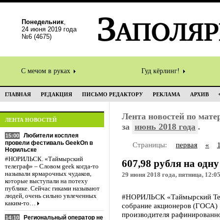
Понедельник
,
24 июня 2019 года
№6 (4675)
С мечом в руках
Гуд кёрлинг!
ГЛАВНАЯ
РЕДАКЦИЯ
ПИСЬМО РЕДАКТОРУ
РЕКЛАМА
АРХИВ
Лента новостей по мат
ЛЕНТА НОВОСТЕЙ
за
июнь 2018 года
.
Любители косплея
15:00
провели фестиваль GeekOn в
Страницы:
первая
«
Норильске
#НОРИЛЬСК. «Таймырский
607,98 рубля на од
телеграф» – Словом geek когда-то
называли ярмарочных чудаков,
29 июня 2018 года, пятница, 12:0
которые выступали на потеху
публике. Сейчас гиками называют
людей, очень сильно увлеченных
#НОРИЛЬСК «Таймырский Тел
каким-то…
собрание акционеров (ГОСА) 
производителя рафинированно
Региональный оператор не
14:10