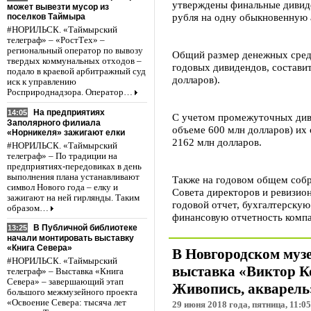
утверждены финальные дивиде
может вывезти мусор из
рубля на одну обыкновенную 
поселков Таймыра
#НОРИЛЬСК. «Таймырский
телеграф» – «РостТех» –
региональный оператор по вывозу
Общий размер денежных средс
твердых коммунальных отходов –
годовых дивидендов, составит
подало в краевой арбитражный суд
долларов).
иск к управлению
Росприроднадзора. Оператор…
На предприятиях
14:05
С учетом промежуточных диви
Заполярного филиала
объеме 600 млн долларов) их
«Норникеля» зажигают елки
2162 млн долларов.
#НОРИЛЬСК. «Таймырский
телеграф» – По традиции на
предприятиях-передовиках в день
выполнения плана устанавливают
Также на годовом общем собр
символ Нового года – елку и
Совета директоров и ревизио
зажигают на ней гирлянды. Таким
годовой отчет, бухгалтерску
образом…
финансовую отчетность комп
В Публичной библиотеке
13:25
начали монтировать выставку
«Книга Севера»
В Новгородском музе
#НОРИЛЬСК. «Таймырский
выставка «Виктор Ко
телеграф» – Выставка «Книга
Севера» – завершающий этап
Живопись, акварель
большого межмузейного проекта
«Освоение Севера: тысяча лет
29 июня 2018 года, пятница, 11:05