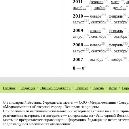
133
340
2011
—
февраль
,
март
,
а
442
455
4
октябрь
,
ноябрь
,
декабрь
248
291
2010
—
январь
,
февраль
324
310
3
август
,
сентябрь
,
октябрь
199
321
2009
—
январь
,
февраль
266
293
3
август
,
сентябрь
,
октябрь
284
353
2008
—
январь
,
февраль
253
282
3
август
,
сентябрь
,
октябрь
178
204
2007
—
октябрь
,
ноябрь
4
0
—
0
Главная
•
Редакция
•
Письмо редактору
•
Реклама
•
Архив
•
Фото
•
Гор
©
Заполярный Вестник
. Учредитель газеты — ООО «Медиакомпания «Северн
«Медиакомпания «Северный город». Все права защищены.
При полном или частичном использовании материалов ссылка на «Заполярны
размещении материалов в интернете — гиперссылка на «Заполярный Вестник
газеты не предоставляет справочную информацию. Редакция не несет ответ
содержащуюся в рекламных объявлениях.