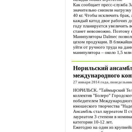
Как сообщает пресс-служба 
значительно снизили нагрузку
40 кг. Чтобы исключить брак,
каждый катод двое рабочих 
году планируется увеличить в
станет невозможно. Поэтому 
Манипуляторы Dalmec позвол
цехом продукции. В ближайш
уйти от ручного труда на да
манипулятора – около 1,5 млн
Норильский ансамбл
международного ко
27 января 2014 года, понедельник
НОРИЛЬСК. "Таймырский Теле
коллектив "Болеро" Городског
победителем Международного 
юношеского творчества "Наде
Ансамбль стал лауреатом II с
лауреатом 3 степени в номин
категории 10-12 лет.
Ежегодно на один из крупнейш