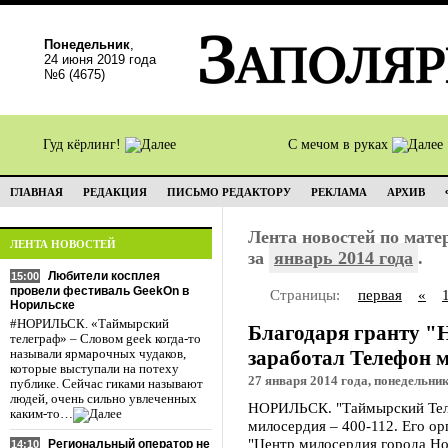
Понедельник
,
24 июня 2019 года
№6 (4675)
Гуд кёрлинг!
С мечом в руках
ГЛАВНАЯ
РЕДАКЦИЯ
ПИСЬМО РЕДАКТОРУ
РЕКЛАМА
АРХИВ
Лента новостей по мат
ЛЕНТА НОВОСТЕЙ
за
январь 2014 года
.
Любители косплея
15:00
провели фестиваль GeekOn в
Страницы:
первая
«
Норильске
#НОРИЛЬСК. «Таймырский
Благодаря гранту "
телеграф» – Словом geek когда-то
заработал Телефон м
называли ярмарочных чудаков,
которые выступали на потеху
27 января 2014 года, понедельник
публике. Сейчас гиками называют
людей, очень сильно увлеченных
НОРИЛЬСК. "Таймырский Теле
каким-то…
милосердия – 400-112. Его ор
"Центр милосердия города Но
Региональный оператор не
14:10