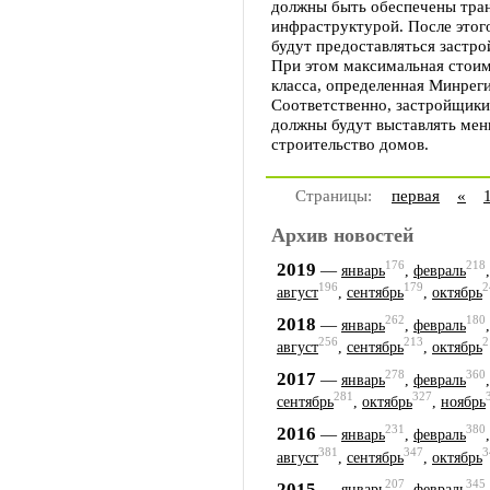
должны быть обеспечены тра
инфраструктурой. После этого
будут предоставляться застр
При этом максимальная стоим
класса, определенная Минреги
Соответственно, застройщики
должны будут выставлять мен
строительство домов.
Страницы:
первая
«
Архив новостей
176
218
2019
—
январь
,
февраль
196
179
2
август
,
сентябрь
,
октябрь
262
180
2018
—
январь
,
февраль
256
213
2
август
,
сентябрь
,
октябрь
278
360
2017
—
январь
,
февраль
281
327
сентябрь
,
октябрь
,
ноябрь
231
380
2016
—
январь
,
февраль
381
347
3
август
,
сентябрь
,
октябрь
207
345
2015
—
январь
,
февраль