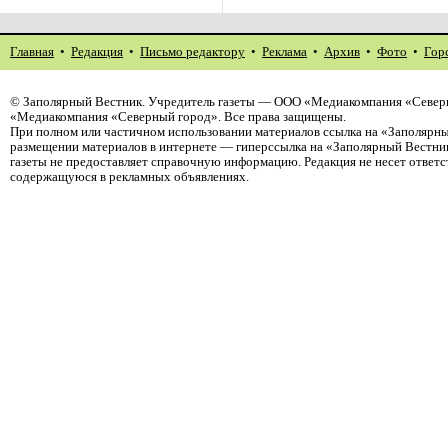
Главная
•
Редакция
•
Письмо редактору
•
Реклама
•
Архив
•
Фото
•
Гор
©
Заполярный Вестник
. Учредитель газеты — ООО «Медиакомпания «Северн
«Медиакомпания «Северный город». Все права защищены.
При полном или частичном использовании материалов ссылка на «Заполярны
размещении материалов в интернете — гиперссылка на «Заполярный Вестник
газеты не предоставляет справочную информацию. Редакция не несет ответ
содержащуюся в рекламных объявлениях.