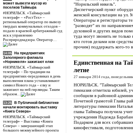
может вывезти мусор из
"Норильский никель".
поселков Таймыра
Диспетчерский пункт оборудо
#НОРИЛЬСК. «Таймырский
женской консультации на ул. М
телеграф» – «РостТех» –
Операторы и регистраторы т
региональный оператор по вывозу
"разводят" их по направление
твердых коммунальных отходов –
духовной и других видов помо
подало в краевой арбитражный суд
иск к управлению
туда могут звонить не только
Росприроднадзора. Оператор…
кто готов делами или средств
прочим) поддержать кого-то 
На предприятиях
14:05
Заполярного филиала
Единственная на Та
«Норникеля» зажигают елки
#НОРИЛЬСК. «Таймырский
летие
телеграф» – По традиции на
предприятиях-передовиках в день
27 января 2014 года, понедельник
выполнения плана устанавливают
НОРИЛЬСК. "Таймырский Теле
символ Нового года – елку и
зажигают на ней гирлянды. Таким
гимназия отметила юбилей, у
образом…
сообщили в районной админи
Почетной грамотой Главы рай
В Публичной библиотеке
13:25
литературы гимназии Наталья
начали монтировать выставку
главы Таймыра получила учит
«Книга Севера»
учреждения Надежда Барабан
#НОРИЛЬСК. «Таймырский
телеграф» – Выставка «Книга
Подарком для всех собравших
Севера» – завершающий этап
кинофестиваля, подготовленн
большого межмузейного проекта