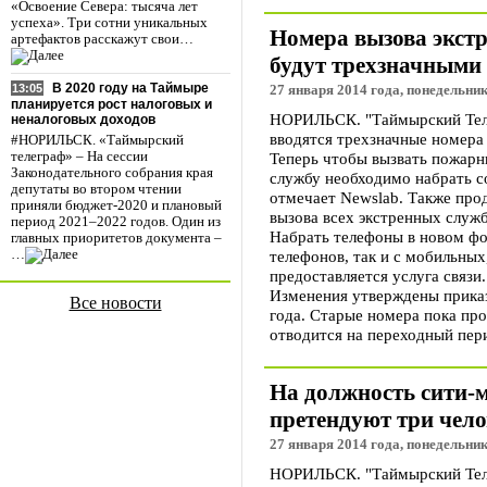
«Освоение Севера: тысяча лет
успеха». Три сотни уникальных
Номера вызова экстр
артефактов расскажут свои…
будут трехзначными
В 2020 году на Таймыре
13:05
27 января 2014 года, понедельник
планируется рост налоговых и
НОРИЛЬСК. "Таймырский Теле
неналоговых доходов
вводятся трехзначные номера 
#НОРИЛЬСК. «Таймырский
Теперь чтобы вызвать пожарн
телеграф» – На сессии
Законодательного собрания края
службу необходимо набрать со
депутаты во втором чтении
отмечает Newslab. Также про
приняли бюджет-2020 и плановый
вызова всех экстренных служб
период 2021–2022 годов. Один из
Набрать телефоны в новом фо
главных приоритетов документа –
телефонов, так и с мобильных
…
предоставляется услуга связи.
Изменения утверждены прика
Все новости
года. Старые номера пока про
отводится на переходный пер
На должность сити-
претендуют три чело
27 января 2014 года, понедельник
НОРИЛЬСК. "Таймырский Теле