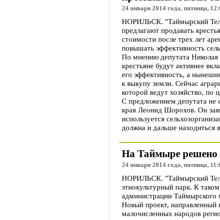
24 января 2014 года, пятница, 12:
НОРИЛЬСК. "Таймырский Теле
предлагают продавать крестья
стоимости после трех лет ар
повышать эффективность сель
По мнению депутата Николая 
крестьяне будут активнее вкл
его эффективность, а нынешн
к выкупу земли. Сейчас аграр
которой ведут хозяйство, по 
С предложением депутата не с
края Леонид Шорохов. Он заяв
используется сельхозорганиз
должна и дальше находиться в
На Таймыре решено 
24 января 2014 года, пятница, 11:
НОРИЛЬСК. "Таймырский Теле
этнокультурный парк. К тако
администрации Таймырского 
Новый проект, направленный 
малочисленных народов регио