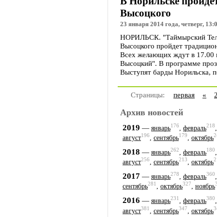
В Норильске пройде
Высоцкого
23 января 2014 года, четверг, 13:
НОРИЛЬСК. "Таймырский Теле
Высоцкого пройдет традицио
Всех желающих ждут в 17.00
Высоцкий". В программе прозв
Выступят барды Норильска, п
Страницы:
первая
«
Архив новостей
176
218
2019
—
январь
,
февраль
196
179
2
август
,
сентябрь
,
октябрь
262
180
2018
—
январь
,
февраль
256
213
2
август
,
сентябрь
,
октябрь
278
360
2017
—
январь
,
февраль
281
327
сентябрь
,
октябрь
,
ноябрь
231
380
2016
—
январь
,
февраль
381
347
3
август
,
сентябрь
,
октябрь