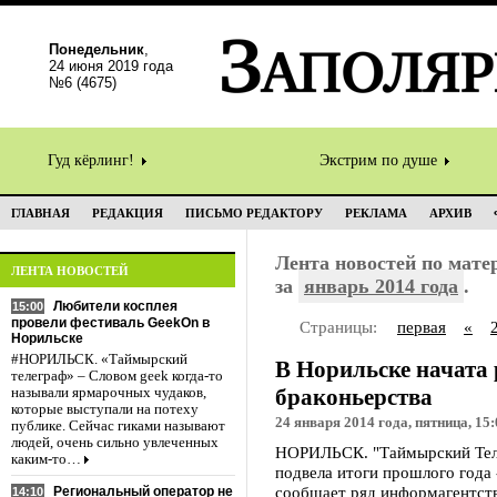
Понедельник
,
24 июня 2019 года
№6 (4675)
Гуд кёрлинг!
Экстрим по душе
ГЛАВНАЯ
РЕДАКЦИЯ
ПИСЬМО РЕДАКТОРУ
РЕКЛАМА
АРХИВ
Лента новостей по мат
ЛЕНТА НОВОСТЕЙ
за
январь 2014 года
.
Любители косплея
15:00
провели фестиваль GeekOn в
Страницы:
первая
«
Норильске
#НОРИЛЬСК. «Таймырский
В Норильске начата
телеграф» – Словом geek когда-то
браконьерства
называли ярмарочных чудаков,
которые выступали на потеху
24 января 2014 года, пятница, 15:
публике. Сейчас гиками называют
людей, очень сильно увлеченных
НОРИЛЬСК. "Таймырский Теле
каким-то…
подвела итоги прошлого года
сообщает ряд информагентств
Региональный оператор не
14:10