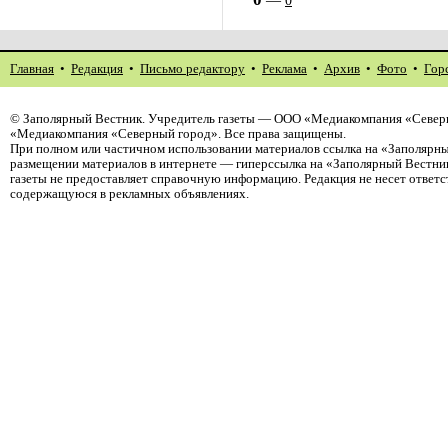
0
Главная
•
Редакция
•
Письмо редактору
•
Реклама
•
Архив
•
Фото
•
Гор
©
Заполярный Вестник
. Учредитель газеты — ООО «Медиакомпания «Северн
«Медиакомпания «Северный город». Все права защищены.
При полном или частичном использовании материалов ссылка на «Заполярны
размещении материалов в интернете — гиперссылка на «Заполярный Вестник
газеты не предоставляет справочную информацию. Редакция не несет ответ
содержащуюся в рекламных объявлениях.