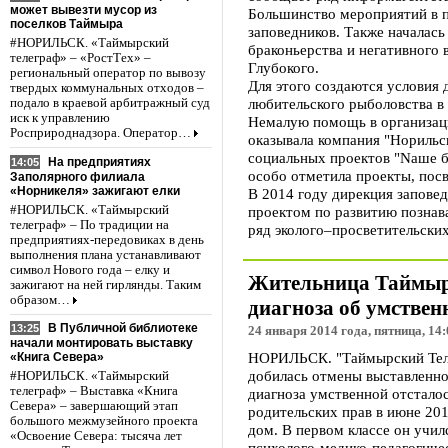
может вывезти мусор из
Большинство мероприятий в 
поселков Таймыра
заповедников. Также началась
#НОРИЛЬСК. «Таймырский
браконьерства и негативного 
телеграф» – «РостТех» –
Глубокого.
региональный оператор по вывозу
Для этого создаются условия 
твердых коммунальных отходов –
любительского рыболовства в
подало в краевой арбитражный суд
иск к управлению
Немалую помощь в организац
Росприроднадзора. Оператор…
оказывала компания "Норильск
социальных проектов "Nаше 
На предприятиях
14:05
особо отметила проекты, пос
Заполярного филиала
«Норникеля» зажигают елки
В 2014 году дирекция запове
#НОРИЛЬСК. «Таймырский
проектом по развитию познав
телеграф» – По традиции на
ряд эколого–просветительских
предприятиях-передовиках в день
выполнения плана устанавливают
символ Нового года – елку и
Жительница Таймыра
зажигают на ней гирлянды. Таким
образом…
диагноза об умствен
В Публичной библиотеке
13:25
24 января 2014 года, пятница, 14:
начали монтировать выставку
НОРИЛЬСК. "Таймырский Теле
«Книга Севера»
добилась отмены выставленно
#НОРИЛЬСК. «Таймырский
телеграф» – Выставка «Книга
диагноза умственной отстало
Севера» – завершающий этап
родительских прав в июне 2011
большого межмузейного проекта
дом. В первом классе он учи
«Освоение Севера: тысяча лет
психолого-медико-педагогичес