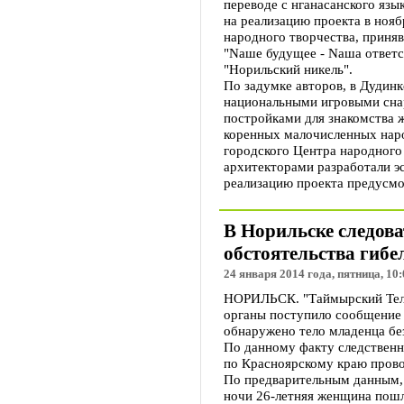
переводе с нганасанского язы
на реализацию проекта в нояб
народного творчества, приняв
"Nаше будущее - Nаша ответс
"Норильский никель".
По задумке авторов, в Дудин
национальными игровыми сна
постройками для знакомства ж
коренных малочисленных нар
городского Центра народного
архитекторами разработали э
реализацию проекта предусмо
В Норильске следов
обстоятельства гибе
24 января 2014 года, пятница, 10:
НОРИЛЬСК. "Таймырский Теле
органы поступило сообщение 
обнаружено тело младенца бе
По данному факту следствен
по Красноярскому краю прово
По предварительным данным, 
ночи 26-летняя женщина пошл