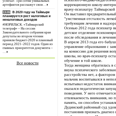
успеха». Три сотни уникальных
коррекционную школу-интерна
артефактов расскажут свои…
врачу-психиатру Таймырской 
В 2020 году на Таймыре
13:05
Он выставил предварительный
планируется рост налоговых и
"умственная отсталость легко
неналоговых доходов
требующим лечения и надзора
#НОРИЛЬСК. «Таймырский
Осенью 2012 года психиатр в
телеграф» – На сессии
детское отделение психоневро
Законодательного собрания края
депутаты во втором чтении
после обследования и лечения
приняли бюджет-2020 и плановый
В апреле 2013 года его бабуш
период 2021–2022 годов. Один из
управление образования с зая
главных приоритетов документа –
на комиссию для решения воп
…
школы, но врач-психиатр ост
обучение в той школе.
Все новости
Тогда женщина обратилась в с
внука психического заболеван
расстройства нет, а фактором
мальчик воспитывался в непо
испытывал недостаток внимани
оказался педагогически запущ
поведения. У него отмечаетс
отвлекаемость внимания, но 
память, он способен устанавл
Дудинский районный суд удо
постановив признать диагноз