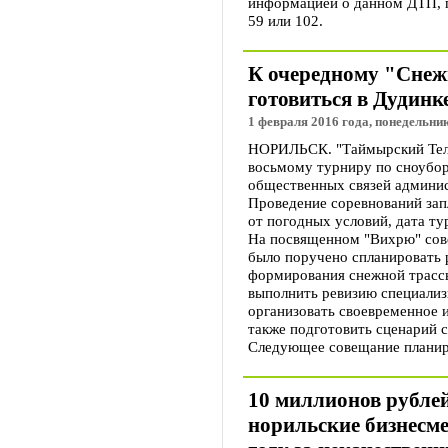
информацией о данном ДТП, п
59 или 102.
К очередному "Снеж
готовиться в Дудинк
1 февраля 2016 года, понедельник
НОРИЛЬСК. "Таймырский Телег
восьмому турниру по сноубор
общественных связей админис
Проведение соревнований запл
от погодных условий, дата ту
На посвященном "Вихрю" сов
было поручено спланировать 
формирования снежной трасс
выполнить ревизию специализ
организовать своевременное и
также подготовить сценарий 
Следующее совещание планиру
10 миллионов рубле
норильские бизнесм