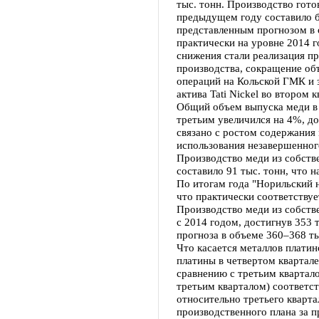
тыс. тонн. Производство гото
предыдущем году составило бо
представленным прогнозом в о
практически на уровне 2014 
снижения стали реализация п
производства, сокращение об
операций на Кольской ГМК и 
актива Tati Nickel во втором 
Общий объем выпуска меди в 
третьим увеличился на 4%, до
связано с ростом содержания
использования незавершенног
Производство меди из собств
составило 91 тыс. тонн, что 
По итогам года "Норильский н
что практически соответству
Производство меди из собств
с 2014 годом, достигнув 353 
прогноза в объеме 360–368 ты
Что касается металлов платин
платины в четвертом квартале
сравнению с третьим квартало
третьим кварталом) соответс
относительно третьего кварт
производственного плана за 