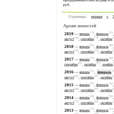
руб.
Страницы:
первая
«
Архив новостей
176
218
2019
—
январь
,
февраль
196
179
2
август
,
сентябрь
,
октябрь
262
180
2018
—
январь
,
февраль
256
213
2
август
,
сентябрь
,
октябрь
278
360
2017
—
январь
,
февраль
281
327
сентябрь
,
октябрь
,
ноябрь
231
3
2016
—
январь
,
февраль
381
347
3
август
,
сентябрь
,
октябрь
207
345
2015
—
январь
,
февраль
346
431
4
август
,
сентябрь
,
октябрь
108
290
2014
—
январь
,
февраль
273
260
2
август
,
сентябрь
,
октябрь
279
314
2013
—
январь
,
февраль