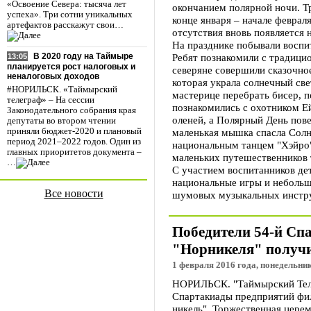
«Освоение Севера: тысяча лет
окончанием полярной ночи. Т
успеха». Три сотни уникальных
конце января – начале февраля
артефактов расскажут свои…
отсутствия вновь появляется 
На празднике побывали воспи
Ребят познакомили с традици
В 2020 году на Таймыре
13:05
планируется рост налоговых и
северяне совершили сказочно
неналоговых доходов
которая украла солнечный све
#НОРИЛЬСК. «Таймырский
мастерице перебрать бисер, п
телеграф» – На сессии
познакомились с охотником Е
Законодательного собрания края
оленей, а Полярный День пов
депутаты во втором чтении
маленькая мышка спасла Сол
приняли бюджет-2020 и плановый
период 2021–2022 годов. Один из
национальным танцем "Хэйро"
главных приоритетов документа –
маленьких путешественников
…
С участием воспитанников де
национальные игры и небольш
Все новости
шумовых музыкальных инстр
Победители 54-й Сп
"Норникеля" получ
1 февраля 2016 года, понедельник
НОРИЛЬСК. "Таймырский Теле
Спартакиады предприятий фи
никель". Торжественная цере