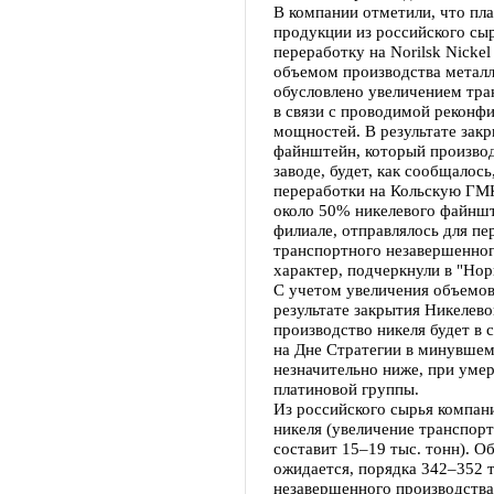
В компании отметили, что пл
продукции из российского сы
переработку на Norilsk Nickel
объемом производства металл
обусловлено увеличением тра
в связи с проводимой реконф
мощностей. В результате закр
файнштейн, который произво
заводе, будет, как сообщалос
переработки на Кольскую ГМК
около 50% никелевого файншт
филиале, отправлялось для п
транспортного незавершенног
характер, подчеркнули в "Нор
С учетом увеличения объемов
результате закрытия Никелево
производство никеля будет в 
на Дне Стратегии в минувшем 
незначительно ниже, при уме
платиновой группы.
Из российского сырья компан
никеля (увеличение транспор
составит 15–19 тыс. тонн). О
ожидается, порядка 342–352 
незавершенного производства 