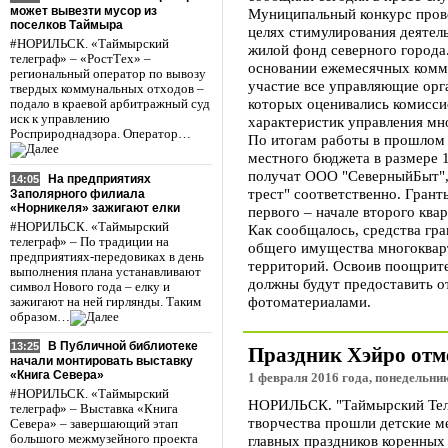
может вывезти мусор из
Муниципальный конкурс пров
поселков Таймыра
целях стимулирования деятел
#НОРИЛЬСК. «Таймырский
жилой фонд северного города
телеграф» – «РостТех» –
основании ежемесячных комму
региональный оператор по вывозу
участие все управляющие орг
твердых коммунальных отходов –
которых оценивались комисси
подало в краевой арбитражный суд
иск к управлению
характеристик управления м
Росприроднадзора. Оператор…
По итогам работы в прошлом 
местного бюджета в размере 1 
получат ООО "СеверныйБыт"
На предприятиях
14:05
трест" соответственно. Грант
Заполярного филиала
«Норникеля» зажигают елки
первого – начале второго квар
#НОРИЛЬСК. «Таймырский
Как сообщалось, средства гр
телеграф» – По традиции на
общего имущества многоквар
предприятиях-передовиках в день
территорий. Освоив поощрите
выполнения плана устанавливают
должны будут предоставить о
символ Нового года – елку и
фотоматериалами.
зажигают на ней гирлянды. Таким
образом…
В Публичной библиотеке
13:25
Праздник Хэйро отм
начали монтировать выставку
«Книга Севера»
1 февраля 2016 года, понедельник
#НОРИЛЬСК. «Таймырский
НОРИЛЬСК. "Таймырский Тел
телеграф» – Выставка «Книга
творчества прошли детские м
Севера» – завершающий этап
главных праздников коренных 
большого межмузейного проекта