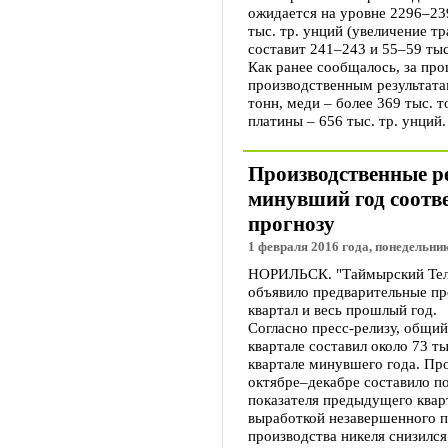
ожидается на уровне 2296–239
тыс. тр. унций (увеличение т
составит 241–243 и 55–59 тыс
Как ранее сообщалось, за пр
производственным результатам
тонн, меди – более 369 тыс. т
платины – 656 тыс. тр. унций.
Производственные р
минувший год соотв
прогнозу
1 февраля 2016 года, понедельник
НОРИЛЬСК. "Таймырский Тел
объявило предварительные пр
квартал и весь прошлый год.
Согласно пресс-релизу, общи
квартале составил около 73 т
квартале минувшего года. Про
октябре–декабре составило по
показателя предыдущего кварт
выработкой незавершенного п
производства никеля снизился