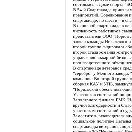
состоялась в Доме спорта "
В 54-й Спартакиаде приняли 
предприятий. Соревнования п
спартакиаде, по шести – в сп
В основной спартакиаде в пер
численность работников свыш
представители ООО "Норильск
заняли команды Никелевого и
второй группе лидировала сб
второй стала команда контрол
управления пожарной безопас
производственного объединен
В спартакиаде ветеранов сред
"серебро" у Медного завода, 
компании. Во второй группе 
сборная КАУ и УПБ, замкнул
"Норильский обеспечивающий
Участников состязаний попри
Заполярного филиала ГМК "Н
вручил благодарности и благ
участникам состязаний и судь
Заместитель руководителя ад
социальной политике Наталья
спартакиады ветеранов спорт
проектов ЗФ "Норникеля" Иг