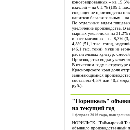
консервированных – на 15,5% 
изделий – на 0,1 % (109,1 тыс
сокращение производства пива
напитков безалкогольных – на
По отдельным видам пищевых 
увеличение производства. В 
сырных увеличился на 31,2% и
и паст масляных – на 8,3% (3,
4,8% (51,1 тыс. тонн), издели
(46,1 тыс. тонн), муки из зе
растительных культур, смесей 
Производство водки увеличил
В отчетном году в структуре
Красноярского края доля отг
занимающимися производство
составила 4,5% или 40,2 млрд.
руб.).
"Норникель" объяви
на текущий год
1 февраля 2016 года, понедельник
НОРИЛЬСК. "Таймырский Тел
объявило производственный п