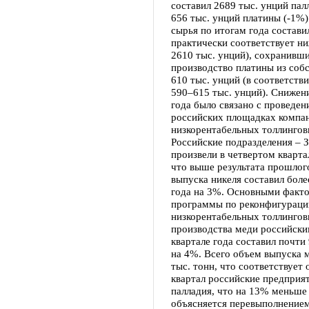
составил 2689 тыс. унций пал
656 тыс. унций платины (-1%
сырья по итогам года состави
практически соответствует н
2610 тыс. унций), сохранивши
производство платины из соб
610 тыс. унций (в соответств
590–615 тыс. унций). Снижен
года было связано с проведе
российских площадках компа
низкорентабельных толлинго
Российские подразделения – 
произвели в четвертом кварта
что выше результата прошлог
выпуска никеля составил боле
года на 3%. Основными факто
программы по реконфигураци
низкорентабельных толлинго
производства меди российски
квартале года составил почти 
на 4%. Всего объем выпуска 
тыс. тонн, что соответствует
квартал российские предприя
палладия, что на 13% меньше 
объясняется перевыполнением