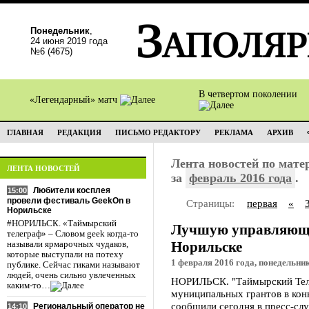
Понедельник
,
24 июня 2019 года
№6 (4675)
В четвертом поколении
«Легендарный» матч
ГЛАВНАЯ
РЕДАКЦИЯ
ПИСЬМО РЕДАКТОРУ
РЕКЛАМА
АРХИВ
Лента новостей по мат
ЛЕНТА НОВОСТЕЙ
за
февраль 2016 года
.
Любители косплея
15:00
провели фестиваль GeekOn в
Страницы:
первая
«
Норильске
#НОРИЛЬСК. «Таймырский
Лучшую управляющу
телеграф» – Словом geek когда-то
Норильске
называли ярмарочных чудаков,
которые выступали на потеху
1 февраля 2016 года, понедельник
публике. Сейчас гиками называют
людей, очень сильно увлеченных
НОРИЛЬСК. "Таймырский Теле
каким-то…
муниципальных грантов в ко
сообщили сегодня в пресс-слу
Региональный оператор не
14:10