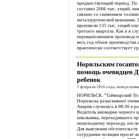
предшествующий период. По и
составил 2606 тыс. унций, ни
связано со снижением толлин
металлургической компании. 
произвели 135 тыс. унций пла
третьего квартала. Как и в сл
перевыполнением производств
весь год объем производства 
практически соответствует ур
Норильским госавто
помощь очевидцев Д
ребенок
1 февраля 2016 года, понедельник
НОРИЛЬСК. "Таймырский Теле
Норильска разыскивают очеви
Авария случилась в 08:30 в р
Водитель иномарки черного цв
школьника, переходившего пр
пешеходному переходу, после
Для выяснения обстоятельств 
сотрудники полиции просят вс