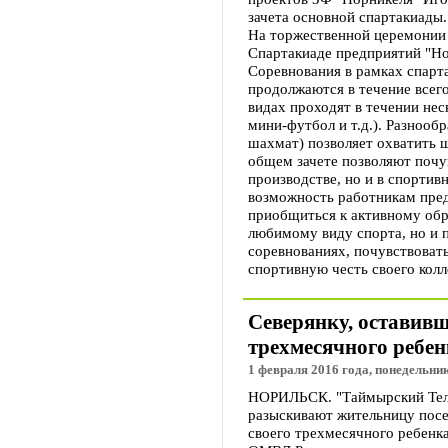
зачета основной спартакиады.
На торжественной церемонии 
Спартакиаде предприятий "Но
Соревнования в рамках спарт
продолжаются в течение всего
видах проходят в течении нес
мини-футбол и т.д.). Разнообр
шахмат) позволяет охватить ш
общем зачете позволяют почув
производстве, но и в спортив
возможность работникам пред
приобщиться к активному обр
любимому виду спорта, но и 
соревнованиях, почувствовать
спортивную честь своего колл
Северянку, оставивш
трехмесячного ребен
1 февраля 2016 года, понедельник
НОРИЛЬСК. "Таймырский Теле
разыскивают жительницу посе
своего трехмесячного ребенка