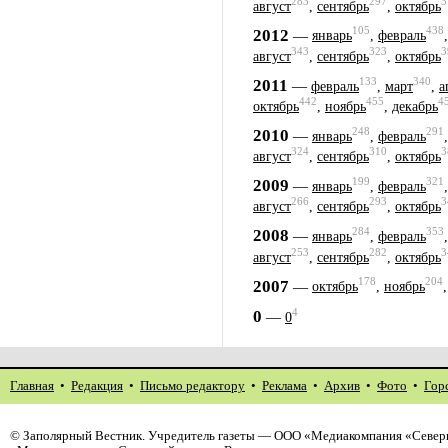
283
297
3
август
,
сентябрь
,
октябрь
105
438
2012
—
январь
,
февраль
343
323
3
август
,
сентябрь
,
октябрь
133
340
2011
—
февраль
,
март
,
а
442
455
4
октябрь
,
ноябрь
,
декабрь
248
291
2010
—
январь
,
февраль
324
310
3
август
,
сентябрь
,
октябрь
199
321
2009
—
январь
,
февраль
266
293
3
август
,
сентябрь
,
октябрь
284
353
2008
—
январь
,
февраль
253
282
3
август
,
сентябрь
,
октябрь
178
204
2007
—
октябрь
,
ноябрь
4
0
—
0
Главная
•
Редакция
•
Письмо редактору
•
Реклама
•
Архив
•
Фото
•
Гор
©
Заполярный Вестник
. Учредитель газеты — ООО «Медиакомпания «Северн