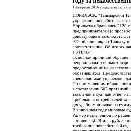
году за некачествен
1 февраля 2016 года, понедельник
НОРИЛЬСК. "Таймырский Теле
управление потребительского
Норильска обратились 2120 г
предпринимателей (с просьбо
действующего законодательст
973 обращения, по Талнаху и
соответственно. Об итогах р
в УПРиУ.
Основной причиной обращени
непродовольственных товаров
предоставление некачественн
обратившихся. Продовольств
специалистами управления дл
По поступившим обращениям 
в составлении 602 претензий,
заявлений в суд, дан ответ н
Требования потребителей за 
досудебном порядке на сумму
В минувшем году мировые суд
Размер назначенной по решен
составил 4,079 млн. руб. За 
требования потребителей суд
предпринимателей штраф в по