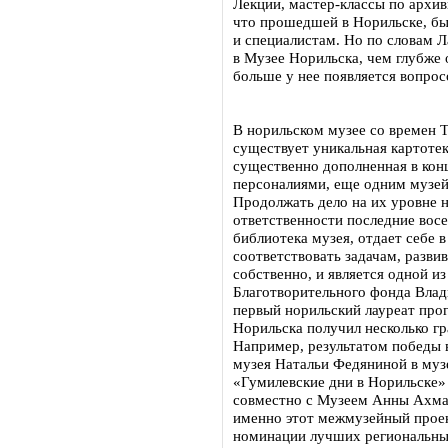
Лекции, мастер-классы по архи
что прошедшей в Норильске, бы
и специалистам. Но по словам 
в Музее Норильска, чем глубже 
больше у нее появляется вопрос
В норильском музее со времен 
существует уникальная картотек
существенно дополненная в конц
персоналиями, еще одним музе
Продолжать дело на их уровне н
ответственности последние восе
библиотека музея, отдает себе в
соответствовать задачам, разви
собственно, и является одной 
Благотворительного фонда Влад
первый норильский лауреат про
Норильска получил несколько г
Например, результатом победы 
музея Натальи Федяниной в муз
«Гумилевские дни в Норильске» 
совместно с Музеем Анны Ахма
именно этот межмузейный прое
номинации лучших региональны