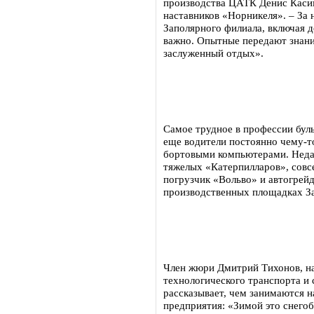
производства ЦАТК Денис Касим
наставников «Норникеля». – За
Заполярного филиала, включая д
важно. Опытные передают знани
заслуженный отдых».
Самое трудное в профессии буль
еще водители постоянно чему-т
бортовыми компьютерами. Неда
тяжелых «Катерпилларов», совс
погрузчик «Вольво» и автогрейд
производственных площадках За
Член жюри Дмитрий Тихонов, на
технологического транспорта и
рассказывает, чем занимаются н
предприятия: «Зимой это снегоб