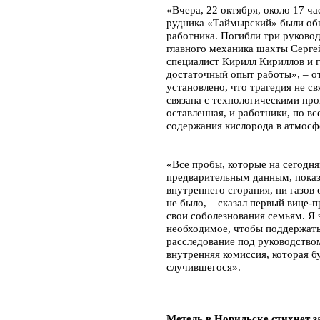
«Вчера, 22 октября, около 17 ч
рудника «Таймырский» были об
работника. Погибли три руково
главного механика шахты Сергей
специалист Кирилл Кириллов и 
достаточный опыт работы», – от
установлено, что трагедия не с
связана с технологическими про
оставленная, и работники, по в
содержания кислорода в атмосф
«Все пробы, которые на сегодн
предварительным данным, показы
внутреннего сгорания, ни газов
не было, – сказал первый вице-
свои соболезнования семьям. Я 
необходимое, чтобы поддержать
расследование под руководство
внутренняя комиссия, которая б
случившегося».
Метель в Норильске стихнет з