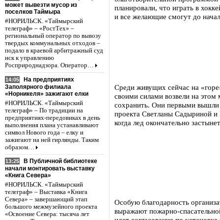
может вывезти мусор из
планировали, что играть в хокке
поселков Таймыра
и все желающие смогут до начал
#НОРИЛЬСК. «Таймырский
телеграф» – «РостТех» –
региональный оператор по вывозу
твердых коммунальных отходов –
подало в краевой арбитражный суд
иск к управлению
Росприроднадзора. Оператор…
На предприятиях
14:05
Среди живущих сейчас на «горе»
Заполярного филиала
«Норникеля» зажигают елки
своими силами возвели на этом 
#НОРИЛЬСК. «Таймырский
сохранить. Они первыми вышли 
телеграф» – По традиции на
проекта Светланы Садыриной и 
предприятиях-передовиках в день
когда лед окончательно застыне
выполнения плана устанавливают
символ Нового года – елку и
зажигают на ней гирлянды. Таким
образом…
В Публичной библиотеке
13:25
начали монтировать выставку
«Книга Севера»
#НОРИЛЬСК. «Таймырский
телеграф» – Выставка «Книга
Севера» – завершающий этап
Особую благодарность организа
большого межмузейного проекта
выражают пожарно-спасательной
«Освоение Севера: тысяча лет
идет согласование по установке