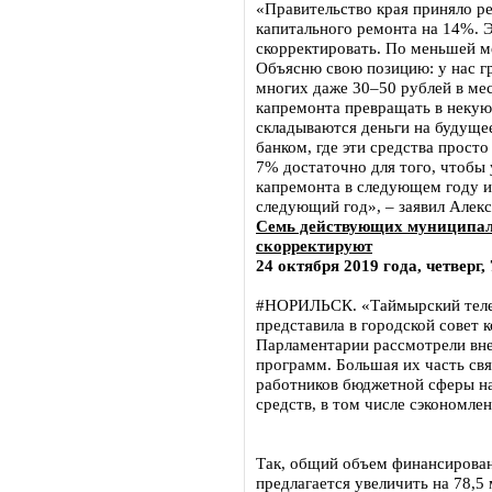
«Правительство края приняло р
капитального ремонта на 14%. 
скорректировать. По меньшей ме
Объясню свою позицию: у нас г
многих даже 30–50 рублей в ме
капремонта превращать в некую 
складываются деньги на будущее
банком, где эти средства прост
7% достаточно для того, чтобы
капремонта в следующем году и 
следующий год», – заявил Алекс
Семь действующих муниципал
скорректируют
24 октября 2019 года, четверг, 
#НОРИЛЬСК. «Таймырский теле
представила в городской совет
Парламентарии рассмотрели вн
программ. Большая их часть св
работников бюджетной сферы на
средств, в том числе сэкономл
Так, общий объем финансирова
предлагается увеличить на 78,5 