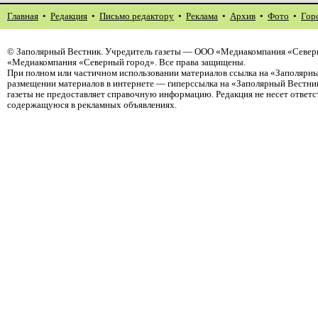
Главная
•
Редакция
•
Письмо редактору
•
Реклама
•
Архив
•
Фото
•
Гор
©
Заполярный Вестник
. Учредитель газеты — ООО «Медиакомпания «Северн
«Медиакомпания «Северный город». Все права защищены.
При полном или частичном использовании материалов ссылка на «Заполярны
размещении материалов в интернете — гиперссылка на «Заполярный Вестник
газеты не предоставляет справочную информацию. Редакция не несет ответ
содержащуюся в рекламных объявлениях.