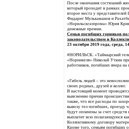
После окончания состязаний жю
который проходит в рамках про
второе места у представителей 
Фидарит Мулькаманов и Рахатбе
«Норильскгазпрома» Юрия Крив
денежные премии.
Семьи погибших горняков пол
законодательством и Коллек
23 октября 2019 года, среда, 1
#НОРИЛЬСК. «Таймырский телег
«Норникеля» Николай Уткин пр
работников, погибших вчера на 
«Гибель людей – это невосполни
своих родных, друзей и коллег.
В настоящий момент проводятс
выяснению причин происшествия
также, что все расходы по захо
вывозу тел погибших, проезду ч
будут оплачены за счет средст
выплатит всю полагающуюся как 
Коллективному договору матери
Кроме того, семьям погибших 