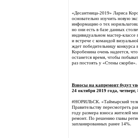
«Десантница-2019» Лариса Кор
основательно изучить новую экс
информацию о тех норильлаговца
но они есть в базе данных стол
индивидуальном мастер-классе 
и встрече с командой визуально
ждет победительницу конкурса 
Коробенина очень надеется, что
останется время, чтобы побыва
раз постоять у «Стены скорби».
Взносы на капремонт будут ув
24 октября 2019 года, четверг, 
#НОРИЛЬСК. «Таймырский телег
Правительству пересмотреть ра
году размера взноса жителей м
ремонт. По решению главы реги
запланированных ранее 14%.