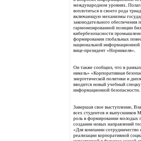
международном уровнях. Полаг
воплотиться в своего рода триа
включающую механизмы государ
законодательного обеспечения 
гармонизированной позиции биз
кибербезопасности промышленны
формировании глобальных повес
национальной информационной 
вице-президент «Норникеля».
Он также сообщил, что в рамк
никель» «Корпоративная безоп
энергетической политики и д
вводится новый учебный спецк
информационной безопасности.
Завершая свое выступление, Вл
всех студентов и выпускников 
роль в формировании молодых 
создании новых направлений те
«Для компании сотрудничество 
реализации корпоративной социа
инвестицией в будущее нашей с