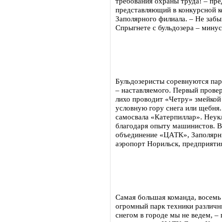
требования охраны труда! – пр
представляющий в конкурсной 
Заполярного филиала. – Не забы
Спрыгнете с бульдозера – минус
Бульдозеристы соревнуются пара
– наставляемого. Первый прове
лихо проводит «Четру» змейкой 
условную гору снега или щебня.
самосвала «Катерпиллар». Неу
благодаря опыту машинистов. В
объединение «ЦАТК», Заполярн
аэропорт Норильск, предприяти
Самая большая команда, восемь 
огромный парк техники различн
снегом в городе мы не ведем, –