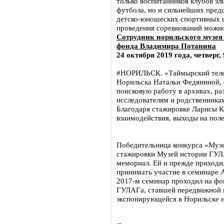
только воспитанников клубов эл
футбола, но и сильнейших пред
детско-юношеских спортивных 
проведения соревнований можно
Сотрудник норильского музея
фонда Владимира Потанина
24 октября 2019 года, четверг, 
#НОРИЛЬСК. «Таймырский телег
Норильска Натальи Федяниной,
поисковую работу в архивах, ра
исследователям и родственника
Благодаря стажировке Ларисы К
взаимодействия, выходы на пол
Победительница конкурса «Музе
стажировки Музей истории ГУЛ
мемориал. Ей и прежде приходи
принимать участие в семинаре А
2017-м семинар проходил на фо
ГУЛАГа, ставшей передвижной в
экспонирующейся в Норильске н