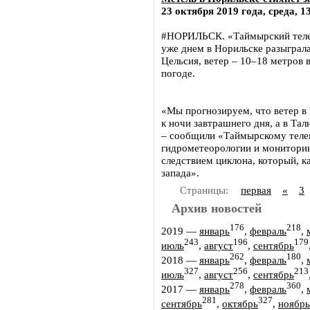
23 октября 2019 года, среда, 1
#НОРИЛЬСК. «Таймырский телегр
уже днем в Норильске разыграла
Цельсия, ветер – 10–18 метров 
погоде.
«Мы прогнозируем, что ветер в
к ночи завтрашнего дня, а в Тал
– сообщили «Таймырскому теле
гидрометеорологии и мониторин
следствием циклона, который, к
запада».
Страницы:
первая
«
3
Архив новостей
176
218
2019
—
январь
,
февраль
,
243
196
179
июль
,
август
,
сентябрь
262
180
2018
—
январь
,
февраль
,
327
256
213
июль
,
август
,
сентябрь
278
360
2017
—
январь
,
февраль
,
281
327
сентябрь
,
октябрь
,
ноябрь