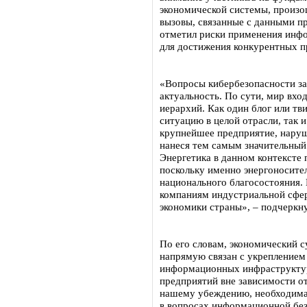
экономической системы, произо
вызовы, связанные с данными пр
отметил риски применения инф
для достижения конкурентных 
«Вопросы кибербезопасности за
актуальность. По сути, мир вх
иерархий. Как один блог или тв
ситуацию в целой отрасли, так 
крупнейшее предприятие, наруш
нанеся тем самым значительный
Энергетика в данном контексте
поскольку именно энергоносите
национального благосостояния.
компаниям индустриальной сфер
экономики страны», – подчеркн
По его словам, экономический 
напрямую связан с укреплением
информационных инфраструктур
предприятий вне зависимости о
нашему убеждению, необходима 
в вопросах информационной без