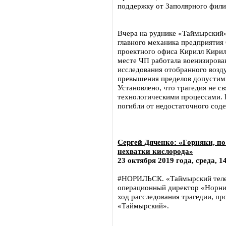
поддержку от Заполярного фили
Вчера на руднике «Таймырский
главного механика предприятия
проектного офиса Кирилл Кирил
месте ЧП работала военизирова
исследования отобранного возду
превышения пределов допустим
Установлено, что трагедия не с
технологическими процессами.
погибли от недостаточного сод
Сергей Дяченко: «Горняки, п
нехватки кислорода»
23 октября 2019 года, среда, 1
#НОРИЛЬСК. «Таймырский телег
операционный директор «Норни
ход расследования трагедии, п
«Таймырский».