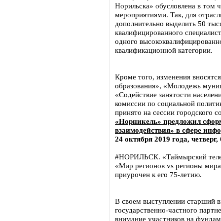
Норильска» обусловлена в том 
мероприятиями. Так, для отрас
дополнительно выделить 50 тыс
квалифицированного специалиста
одного высококвалифицированно
квалификационной категории.
Кроме того, изменения вносятс
образования», «Молодежь муниц
«Содействие занятости населен
комиссии по социальной политик
принято на сессии городского со
«Норникель» предложил сформ
взаимодействия» в сфере инф
24 октября 2019 года, четверг, 
#НОРИЛЬСК. «Таймырский телег
«Мир регионов vs регионы мир
приурочен к его 75-летию.
В своем выступлении старший в
государственно-частного партн
внимание участников на фунда