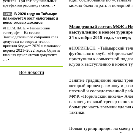
успеха». Три сотни уникальных
можно было играть и полярной 
артефактов расскажут свои…
В 2020 году на Таймыре
13:05
планируется рост налоговых и
неналоговых доходов
Молодежный состав МФК «Нор
#НОРИЛЬСК. «Таймырский
выступлению в новом турнире
телеграф» – На сессии
24 октября 2019 года, четверг, 
Законодательного собрания края
депутаты во втором чтении
приняли бюджет-2020 и плановый
#НОРИЛЬСК. «Таймырский телег
период 2021–2022 годов. Один из
футбольного клуба «Норильский
главных приоритетов документа –
приступили к совместной подго
…
клуба к выступлению в новом т
Все новости
Занятие традиционно начал тре
который провел разминку и ра
плотной и сосредоточенной раб
МФК «Норильский никель» Алекс
наконец, главный тренер основ
большую часть времени уделил
тактики.
Новый турнир придет на смену 