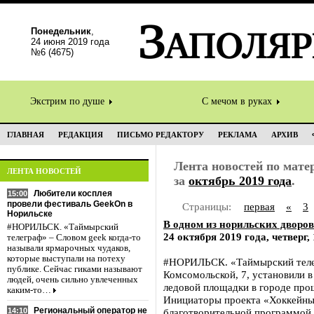
Понедельник
,
24 июня 2019 года
№6 (4675)
Экстрим по душе
С мечом в руках
ГЛАВНАЯ
РЕДАКЦИЯ
ПИСЬМО РЕДАКТОРУ
РЕКЛАМА
АРХИВ
Лента новостей по мат
ЛЕНТА НОВОСТЕЙ
за
октябрь 2019 года
.
Любители косплея
15:00
провели фестиваль GeekOn в
Страницы:
первая
«
3
Норильске
В одном из норильских дворо
#НОРИЛЬСК. «Таймырский
24 октября 2019 года, четверг, 
телеграф» – Словом geek когда-то
называли ярмарочных чудаков,
которые выступали на потеху
#НОРИЛЬСК. «Таймырский телег
публике. Сейчас гиками называют
Комсомольской, 7, установили в
людей, очень сильно увлеченных
ледовой площадки в городе про
каким-то…
Инициаторы проекта «Хоккейны
Региональный оператор не
14:10
благотворительной программой