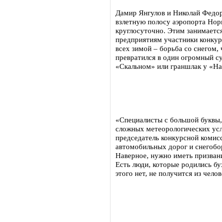
Дамир Янгулов и Николай Федорч
взлетную полосу аэропорта Нори
круглосуточно. Этим занимается
предприятиям участники конкурс
всех зимой – борьба со снегом
превратился в один огромный су
«Скальном» или граншлак у «На
«Специалисты с большой буквы,
сложных метеорологических усл
председатель конкурсной комис
автомобильных дорог и снегоб
Наверное, нужно иметь призван
Есть люди, которые родились бу
этого нет, не получится из чело