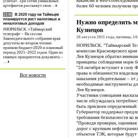
вакансий и web-собеседования
успеха». Три сотни уникальных
более 60 человек получили пр
артефактов расскажут свои…
В 2020 году на Таймыре
13:05
планируется рост налоговых и
Нужно определить м
неналоговых доходов
Кузнецов
#НОРИЛЬСК. «Таймырский
телеграф» – На сессии
26 августа 2011 года, пятница, 14
Законодательного собрания края
депутаты во втором чтении
НОРИЛЬСК. "Таймырский Телег
приняли бюджет-2020 и плановый
комиссии Красноярского края 
период 2021–2022 годов. Один из
Лев Кузнецов обратил вниман
главных приоритетов документа –
принципы соблюдения норм бе
…
"24 октября вступает в силу
права и обязанности владель
Все новости
наказания убедительные – от 
необходимые инструменты для
Лев Кузнецов.
Участники совещания высказа
числе обсуждалась потребнос
быть присвоен определенный 
Губернатор поддержал предло
требования безопасности ко 
"Проводя проверки, оценивая 
дорог с крупным нефтехранил
объектов ТЭК, которые будут 