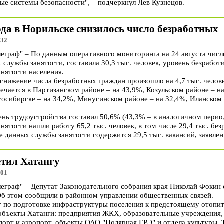
ые системы безопасности", – подчеркнул Лев Кузнецов.
ода в Норильске снизилось число безработных
:32
раф" – По данным оперативного мониторинга на 24 августа числ
 службы занятости, составила 30,3 тыс. человек, уровень безрабо
анятости населения.
 снижение числа безработных граждан произошло на 4,7 тыс. чело
ечается в Партизанском районе – на 43,9%, Козульском районе – н
сосибирске – на 34,2%, Минусинском районе – на 32,4%, Иланском 
ень трудоустройства составил 50,6% (43,3% – в аналогичном перио
нятости нашли работу 65,2 тыс. человек, в том числе 29,4 тыс. бе
зе данных службы занятости содержится 29,5 тыс. вакансий, заявле
тил Хатангу
:01
раф" – Депутат Законодательного собрания края Николай Фокин 
 Об этом сообщили в районном управлении общественных связей.
т по подготовке инфраструктуры поселения к предстоящему отопи
объекты Хатанги: предприятия ЖКХ, образовательные учреждения
порт и аэропорт, объекты ОАО "Полярная ГРЭ" и отдела культуры.