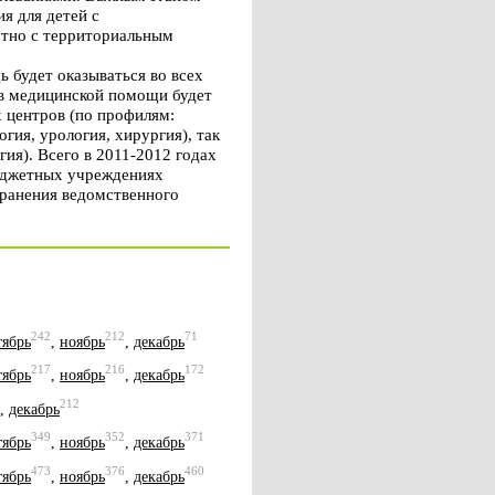
я для детей с
стно с территориальным
будет оказываться во всех
ов медицинской помощи будет
 центров (по профилям:
гия, урология, хирургия), так
ия). Всего в 2011-2012 годах
юджетных учреждениях
ранения ведомственного
242
212
71
тябрь
,
ноябрь
,
декабрь
217
216
172
тябрь
,
ноябрь
,
декабрь
212
,
декабрь
349
352
371
тябрь
,
ноябрь
,
декабрь
473
376
460
тябрь
,
ноябрь
,
декабрь