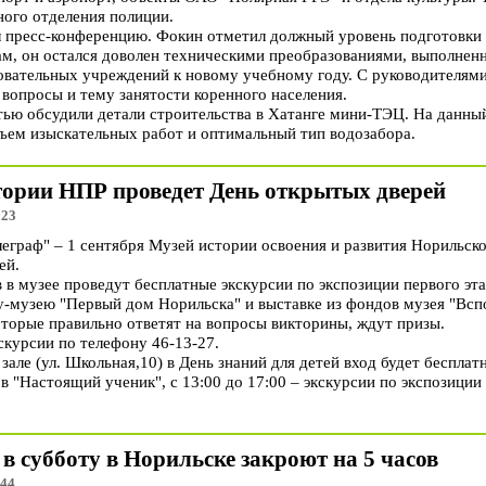
ого отделения полиции.
ел пресс-конференцию. Фокин отметил должный уровень подготовк
вам, он остался доволен техническими преобразованиями, выполнен
овательных учреждений к новому учебному году. С руководителями
вопросы и тему занятости коренного населения.
тью обсудили детали строительства в Хатанге мини-ТЭЦ. На данны
бъем изыскательных работ и оптимальный тип водозабора.
стории НПР проведет День открытых дверей
:23
граф" – 1 сентября Музей истории освоения и развития Норильск
ей.
 в музее проведут бесплатные экскурсии по экспозиции первого э
у-музею "Первый дом Норильска" и выставке из фондов музея "Вс
оторые правильно ответят на вопросы викторины, ждут призы.
скурсии по телефону 46-13-27.
але (ул. Школьная,10) в День знаний для детей вход будет бесплат
в "Настоящий ученик", с 13:00 до 17:00 – экскурсии по экспозици
в субботу в Норильске закроют на 5 часов
:44