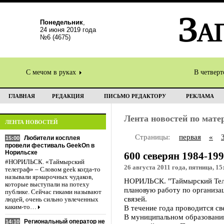
Понедельник
,
24 июня 2019 года
№6 (4675)
С мечом в руках
В четвер
ГЛАВНАЯ
РЕДАКЦИЯ
ПИСЬМО РЕДАКТОРУ
РЕКЛАМА
Лента новостей по мат
ЛЕНТА НОВОСТЕЙ
Страницы:
первая
«
Любители косплея
15:00
провели фестиваль GeekOn в
Норильске
600 северян 1984-19
#НОРИЛЬСК. «Таймырский
26 августа 2011 года, пятница, 15
телеграф» – Словом geek когда-то
называли ярмарочных чудаков,
НОРИЛЬСК. "Таймырский Теле
которые выступали на потеху
плановую работу по организа
публике. Сейчас гиками называют
связей.
людей, очень сильно увлеченных
каким-то…
В течение года проводится с
В муниципальном образовании 
Региональный оператор не
14:10