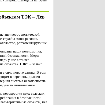
ых ярмарок, благодаря которым
объектам ТЭК – Лев
ие антитеррористической
с-службы главы региона.
дательстве, регламентирующие
рописаны наши полномочия,
ваний безопасности. Меры
перь у нас есть все
а объектах ТЭК", – заявил
 в силу нового закона. В том
дящим в перечень, должен
мерная система безопасности.
пределить минимальные
а перекрестке двух сельских
ребования к безопасности
езальтернативные объекты, без