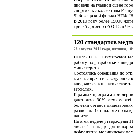
провели на главной сцене го
спортивные коллективы Респу
Чебоксарский филиал НПФ "Но
В 2010 году более 15000 жит
третий договор об ОПС в Чув
120 стандартов медп
26 августа 2011 года, пятница, 10
НОРИЛЬСК. "Таймырский Теле
работу по разработке и внед
министерстве.
Состоялись совещания по отр
главные врачи и заведующие о
внедряются в практическое з
взрослых.
В рамках программы модерниз
дают около 90% всех смертей
болезни органов пищеварения
развития. В стандарте по каж
пациент.
На этой неделе утверждены 1
числе, 1 стандарт для новоро
нефрологии, медицинской пом