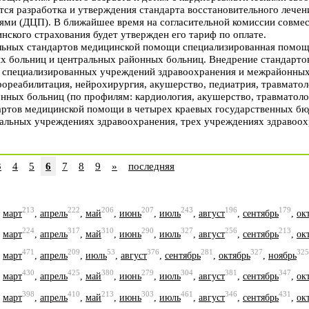
тся разработка и утверждения стандарта восстановительного лечени
ями (ДЦП). В ближайшее время на согласительной комиссии совме
нского страхования будет утвержден его тариф по оплате.
ьных стандартов медицинской помощи специализированная помощь 
ых больниц и центральных районных больниц. Внедрение стандарт
е специализированных учреждений здравоохранения и межрайонных
рореабилитация, нейрохирургия, акушерство, педиатрия, травматоло
нных больниц (по профилям: кардиология, акушерство, травматолог
дартов медицинской помощи в четырех краевых государственных б
альных учреждениях здравоохранения, трех учреждениях здравоох
3
4
5
6
7
8
9
»
последняя
213
222
206
207
243
196
179
,
март
,
апрель
,
май
,
июнь
,
июль
,
август
,
сентябрь
,
ок
224
317
310
290
327
256
213
,
март
,
апрель
,
май
,
июнь
,
июль
,
август
,
сентябрь
,
ок
471
209
53
376
281
327
325
,
март
,
апрель
,
июль
,
август
,
сентябрь
,
октябрь
,
ноябрь
430
425
380
279
304
381
347
,
март
,
апрель
,
май
,
июнь
,
июль
,
август
,
сентябрь
,
ок
398
410
213
303
461
346
431
,
март
,
апрель
,
май
,
июнь
,
июль
,
август
,
сентябрь
,
ок