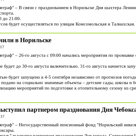
раф" – В связи с празднованием в Норильске Дня шахтера Ленинс
спорта.
0 до 21:00.
ов будет осуществляться по улицам Комсомольская и Талнахская.
чили в Норильске
:17
раф" – 26-го августа с 09:00 начались мероприятия по промывке 
 будет до 30-го августа включительно. 31-го августа начнется запу
ью будет запущено к 4-5 сентября независимо от прогнозов погод
 подано на социально значимые объекты – детские сады, школы и 
ализацию мероприятий по подготовке к отопительному сезону из ср
ступил партнером празднования Дня Чебокс
:37
граф" – Негосударственный пенсионный фонд "Норильский никел
оксары.
ель" выступил партнером празднования Дня города. Сотрудники 