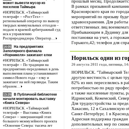
прошлый месяц. Продолжается
может вывезти мусор из
В рамках призывной кампании 
поселков Таймыра
Красноярского края по город
#НОРИЛЬСК. «Таймырский
мероприятий по призыву буде
телеграф» – «РостТех» –
региональный оператор по вывозу
здравоохранения. Для работы
твердых коммунальных отходов –
ответственных лиц военкомата
подало в краевой арбитражный суд
Прибывающим в Дудинку для п
иск к управлению
постановки на учет, а горожа
Росприроднадзора. Оператор…
Горького,42; телефон для спра
На предприятиях
14:05
Заполярного филиала
«Норникеля» зажигают елки
Норильск один из го
#НОРИЛЬСК. «Таймырский
26 августа 2011 года, пятница, 14
телеграф» – По традиции на
предприятиях-передовиках в день
НОРИЛЬСК. "Таймырский Телег
выполнения плана устанавливают
другую местность с целью тру
символ Нового года – елку и
зажигают на ней гирлянды. Таким
82% из них переселились в р
образом…
потребностью по ряду профес
а также населенные пункты, 
В Публичной библиотеке
13:25
Идринский, Кежемский, Севе
начали монтировать выставку
Для трудоустройства за преде
«Книга Севера»
Хакасию, 12 в Сахалинскую об
#НОРИЛЬСК. «Таймырский
телеграф» – Выставка «Книга
Санкт-Петербург, 1 в Краснод
Севера» – завершающий этап
Адресная поддержка граждан 
большого межмузейного проекта
дополнительных мер по сниже
«Освоение Севера: тысяча лет