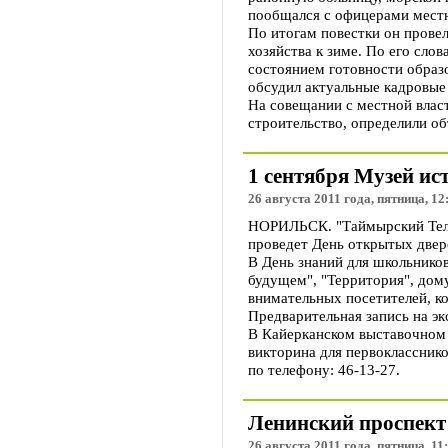
пообщался с офицерами местн
По итогам повестки он пров
хозяйства к зиме. По его сло
состоянием готовности образ
обсудил актуальные кадровые 
На совещании с местной влас
строительство, определили о
1 сентября Музей и
26 августа 2011 года, пятница, 12
НОРИЛЬСК. "Таймырский Теле
проведет День открытых двер
В День знаний для школьников
будущем", "Территория", дом
внимательных посетителей, к
Предварительная запись на эк
В Кайерканском выставочном з
викторина для первокласснико
по телефону: 46-13-27.
Ленинский проспект 
26 августа 2011 года, пятница, 11