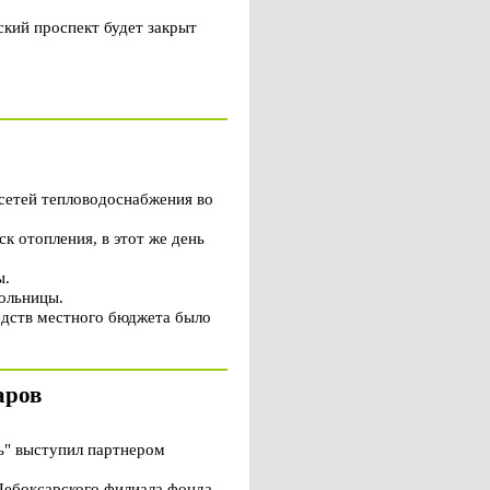
кий проспект будет закрыт
сетей тепловодоснабжения во
ск отопления, в этот же день
ы.
больницы.
едств местного бюджета было
аров
ь" выступил партнером
Чебоксарского филиала фонда