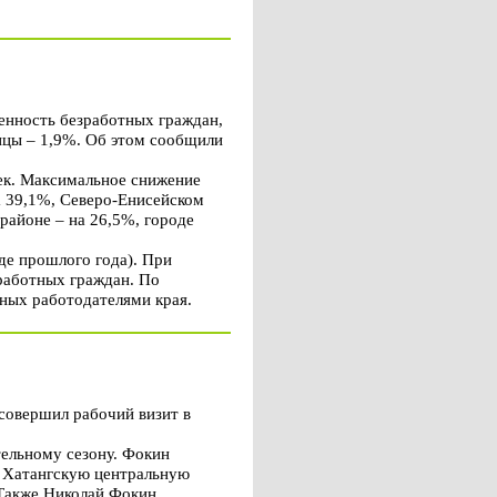
енность безработных граждан,
тицы – 1,9%. Об этом сообщили
век. Максимальное снижение
а 39,1%, Северо-Енисейском
районе – на 26,5%, городе
де прошлого года). При
зработных граждан. По
нных работодателями края.
совершил рабочий визит в
тельному сезону. Фокин
, Хатангскую центральную
 Также Николай Фокин