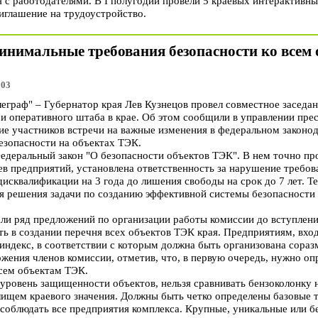
 с работодателями. В I полугодии провели 5 краевых интерактивн
иглашение на трудоустройство.
инимальные требования безопасности ко всем 
:03
раф" – Губернатор края Лев Кузнецов провел совместное заседан
и оперативного штаба в крае. Об этом сообщили в управлении прес
ие участников встречи на важные изменения в федеральном законо
зопасности на объектах ТЭК.
 Федеральный закон "О безопасности объектов ТЭК". В нем точно п
цев предприятий, установлена ответственность за нарушение требо
дисквалификации на 3 года до лишения свободы на срок до 7 лет. Те
 решения задачи по созданию эффективной системы безопасности н
ли ряд предложений по организации работы комиссии до вступления
ть в создании перечня всех объектов ТЭК края. Предприятиям, вхо
индекс, в соответствии с которым должна быть организована сораз
жения членов комиссии, отметив, что, в первую очередь, нужно о
всем объектам ТЭК.
уровень защищенности объектов, нельзя сравнивать бензоколонку н
ищем краевого значения. Должны быть четко определены базовые т
соблюдать все предприятия комплекса. Крупные, уникальные или б