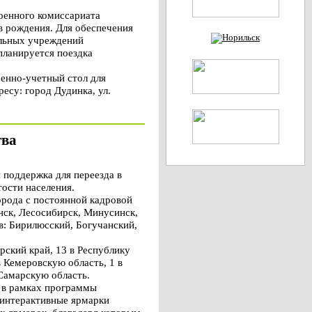
военного комиссариата
в рождения. Для обеспечения
альных учреждений
планируется поездка
енно-учетный стол для
есу: город Дудинка, ул.
тва
 поддержка для переезда в
тости населения.
орода с постоянной кадровой
нск, Лесосибирск, Минусинск,
в: Бирилюсский, Богучанский,
рский край, 13 в Республику
в Кемеровскую область, 1 в
 Самарскую область.
я в рамках программы
 интерактивные ярмарки