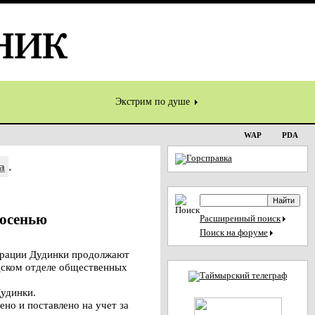
Экстрим по душе
WAP
PDA
а
.
 осенью
Расширенный поиск
Поиск на форуме
трации Дудинки продолжают
дском отделе общественных
Дудинки.
но и поставлено на учет за