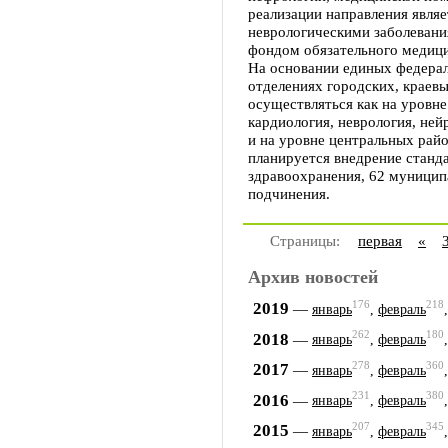
реализации направления являе
неврологическими заболевани
фондом обязательного медици
На основании единых федерал
отделениях городских, краев
осуществляться как на уровн
кардиология, неврология, ней
и на уровне центральных райо
планируется внедрение стан
здравоохранения, 62 муницип
подчинения.
Страницы:
первая
«
Архив новостей
176
218
2019
—
январь
,
февраль
262
180
2018
—
январь
,
февраль
278
360
2017
—
январь
,
февраль
231
380
2016
—
январь
,
февраль
207
345
2015
—
январь
,
февраль