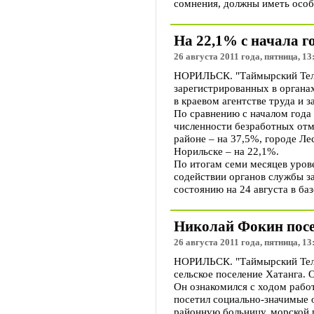
сомнения, должны иметь особ
На 22,1% с начала г
26 августа 2011 года, пятница, 13
НОРИЛЬСК. "Таймырский Телег
зарегистрированных в органах
в краевом агентстве труда и з
По сравнению с началом года
численности безработных отм
районе – на 37,5%, городе Ле
Норильске – на 22,1%.
По итогам семи месяцев уров
содействии органов службы за
состоянию на 24 августа в ба
Николай Фокин посе
26 августа 2011 года, пятница, 13
НОРИЛЬСК. "Таймырский Телег
сельское поселение Хатанга.
Он ознакомился с ходом рабо
посетил социально-значимые 
районную больницу, морской 