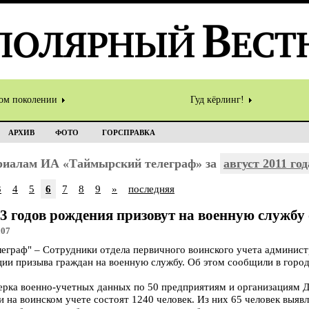
том поколении
Гуд кёрлинг!
АРХИВ
ФОТО
ГОРСПРАВКА
ериалам ИА «Таймырский телеграф» за
август 2011 год
3
4
5
6
7
8
9
»
последняя
93 годов рождения призовут на военную службу
:07
граф" – Сотрудники отдела первичного воинского учета админис
ции призыва граждан на военную службу. Об этом сообщили в горо
верка военно-учетных данных по 50 предприятиям и организациям 
на воинском учете состоят 1240 человек. Из них 65 человек выявле