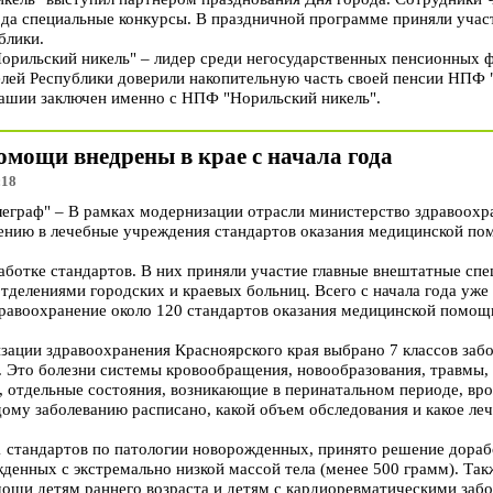
рода специальные конкурсы. В праздничной программе приняли учас
блики.
рильский никель" – лидер среди негосударственных пенсионных ф
елей Республики доверили накопительную часть своей пенсии НПФ
ашии заключен именно с НПФ "Норильский никель".
омощи внедрены в крае с начала года
:18
граф" – В рамках модернизации отрасли министерство здравоохр
рению в лечебные учреждения стандартов оказания медицинской по
аботке стандартов. В них приняли участие главные внештатные спе
тделениями городских и краевых больниц. Всего с начала года уже
дравоохранение около 120 стандартов оказания медицинской помощи
ации здравоохранения Красноярского края выбрано 7 классов заб
. Это болезни системы кровообращения, новообразования, травмы, 
, отдельные состояния, возникающие в перинатальном периоде, вр
дому заболеванию расписано, какой объем обследования и какое ле
1 стандартов по патологии новорожденных, принято решение дорабо
жденных с экстремально низкой массой тела (менее 500 грамм). Та
ощи детям раннего возраста и детям с кардиоревматическими заб