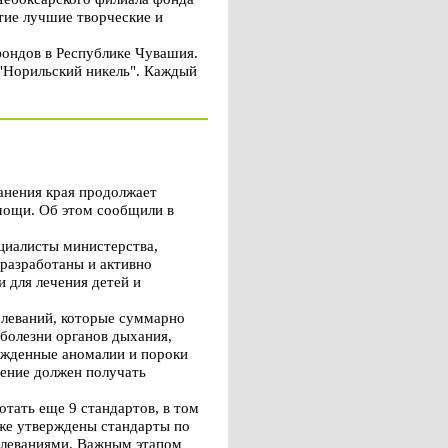
тие лучшие творческие и
ондов в Республике Чувашия.
 "Норильский никель". Каждый
анения края продолжает
мощи. Об этом сообщили в
циалисты министерства,
 разработаны и активно
 для лечения детей и
олеваний, которые суммарно
болезни органов дыхания,
ожденные аномалии и пороки
чение должен получать
тать еще 9 стандартов, в том
кже утверждены стандарты по
олеваниями. Важным этапом