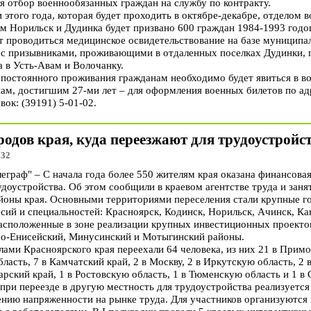
 отбор военнообязанных граждан на службу по контракту.
этого года, которая будет проходить в октябре-декабре, отделом 
ам Норильск и Дудинка будет призвано 600 граждан 1984-1993 годо
т проводиться медицинское освидетельствование на базе муницип
 с призывниками, проживающими в отдаленных поселках Дудинки, 
 в Усть-Авам и Волочанку.
остоянного проживания гражданам необходимо будет явиться в во
нам, достигшим 27-ми лет – для оформления военных билетов по адр
вок: (39191) 5-01-02.
родов края, куда переезжают для трудоустройс
:32
раф" – С начала года более 550 жителям края оказана финансовая
доустройства. Об этом сообщили в краевом агентстве труда и заня
айоны края. Основными территориями переселения стали крупные г
сий и специальностей: Красноярск, Кодинск, Норильск, Ачинск, Ка
расположенные в зоне реализации крупных инвестиционных проекто
ро-Енисейский, Минусинский и Мотыгинский районы.
лами Красноярского края переехали 64 человека, из них 21 в Примо
ласть, 7 в Камчатский край, 2 в Москву, 2 в Иркутскую область, 2 
арский край, 1 в Ростовскую область, 1 в Тюменскую область и 1 в
при переезде в другую местность для трудоустройства реализуетс
нию напряженности на рынке труда. Для участников организуются